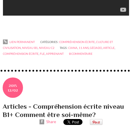
LIEN PERMANENT
CATÉGORIES :
COMPRÉHENSION ÉCRITE
,
CULTURE ET
CIVILISATION
,
NIVEAU B1
,
NIVEAU C2
TAGS :
CIANA
,
11 ANS
,
GÉOADO
,
ARTICLE
,
COMPRÉHENSION ÉCRITE
,
FLE
,
APPRENANT
0
COMMENTAIRE
2015
12/02
Articles - Compréhension écrite niveau
B1+ Comment être soi-même?
Share