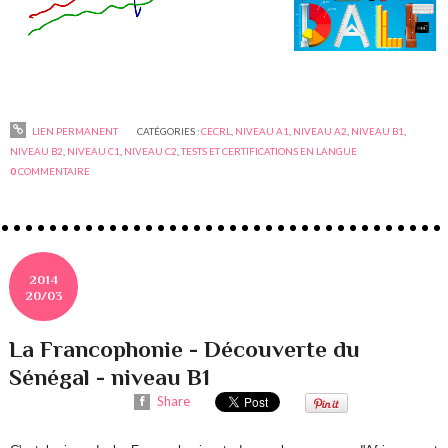
LIEN PERMANENT
CATÉGORIES :
CECRL
,
NIVEAU A1
,
NIVEAU A2
,
NIVEAU B1
,
NIVEAU B2
,
NIVEAU C1
,
NIVEAU C2
,
TESTS ET CERTIFICATIONS EN LANGUE
0
COMMENTAIRE
2014
20/03
La Francophonie - Découverte du
Sénégal - niveau B1
Share