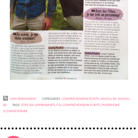
LIEN PERMANENT
CATÉGORIES :
COMPRÉHENSION ÉCRITE
,
NIVEAU B1
,
NIVEAU
B2
TAGS :
ÊTRE SOI
,
APPRENANTS
,
FLE
,
COMPRÉHENSION ÉCRITE
,
PHOSPHORE
1
COMMENTAIRE