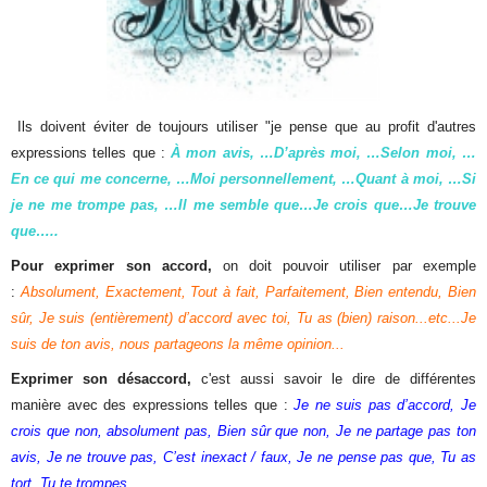
Ils doivent éviter de toujours utiliser "je pense que au profit d'autres
expressions telles que :
À mon avis, …
D’après moi, …
Selon moi, …
En ce qui me concerne, …
Moi personnellement, …
Quant à moi, …
Si
je ne me trompe pas, …
Il me semble que…
Je crois que…
Je trouve
que…..
Pour exprimer son accord,
on doit pouvoir utiliser par exemple
:
Absolument,
Exactement,
Tout à fait,
Parfaitement,
Bien entendu,
Bien
sûr,
Je suis (entièrement) d’accord avec toi,
Tu as (bien) raison...etc...Je
suis de ton avis, nous partageons la même opinion...
Exprimer son désaccord,
c'est aussi savoir le dire de différentes
manière avec des expressions telles que :
Je ne suis pas d’accord,
Je
crois que non, a
bsolument pas,
Bien sûr que non,
Je ne partage pas ton
avis, J
e ne trouve pas,
C’est inexact / faux,
Je ne pense pas que, T
u as
tort,
Tu te trompes
.