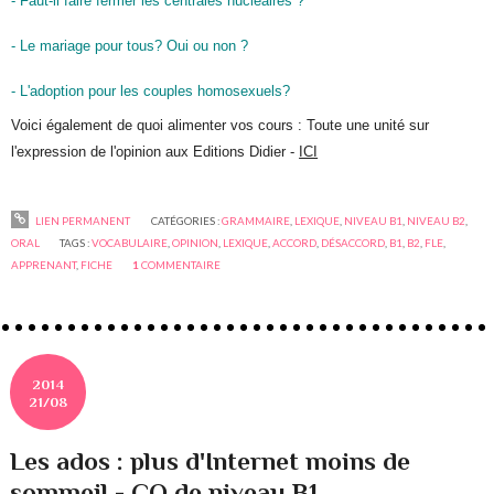
- Faut-il faire fermer les centrales nucléaires ?
- Le mariage pour tous? Oui ou non ?
- L'adoption pour les couples homosexuels?
Voici également de quoi alimenter vos cours : Toute une unité sur
l'expression de l'opinion aux Editions Didier -
ICI
LIEN PERMANENT
CATÉGORIES :
GRAMMAIRE
,
LEXIQUE
,
NIVEAU B1
,
NIVEAU B2
,
ORAL
TAGS :
VOCABULAIRE
,
OPINION
,
LEXIQUE
,
ACCORD
,
DÉSACCORD
,
B1
,
B2
,
FLE
,
APPRENANT
,
FICHE
1
COMMENTAIRE
2014
21/08
Les ados : plus d'Internet moins de
sommeil - CO de niveau B1