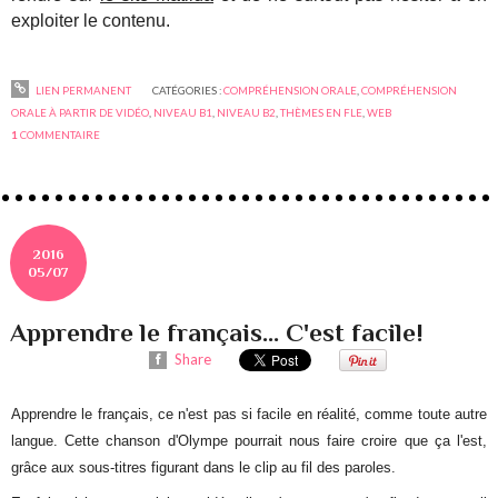
exploiter le contenu.
LIEN PERMANENT
CATÉGORIES :
COMPRÉHENSION ORALE
,
COMPRÉHENSION
ORALE À PARTIR DE VIDÉO
,
NIVEAU B1
,
NIVEAU B2
,
THÈMES EN FLE
,
WEB
1
COMMENTAIRE
2016
05/07
Apprendre le français... C'est facile!
Share
Apprendre le français, ce n'est pas si facile en réalité, comme toute autre
langue. Cette chanson d'Olympe pourrait nous faire croire que ça l'est,
grâce aux sous-titres figurant dans le clip au fil des paroles.