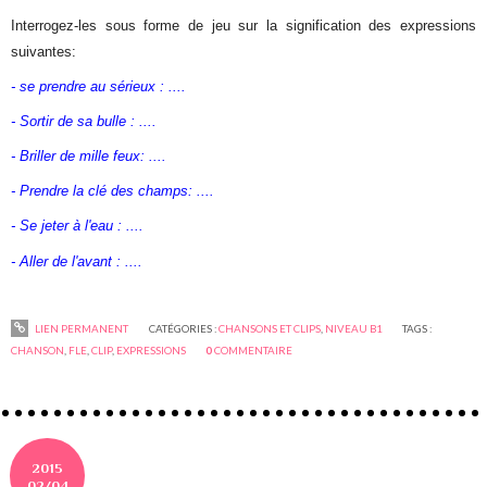
Interrogez-les sous forme de jeu sur la signification des expressions
suivantes:
- se prendre au sérieux : ....
- Sortir de sa bulle : ....
- Briller de mille feux: ....
- Prendre la clé des champs: ....
- Se jeter à l'eau : ....
- Aller de l'avant : ....
LIEN PERMANENT
CATÉGORIES :
CHANSONS ET CLIPS
,
NIVEAU B1
TAGS :
CHANSON
,
FLE
,
CLIP
,
EXPRESSIONS
0
COMMENTAIRE
2015
02/04