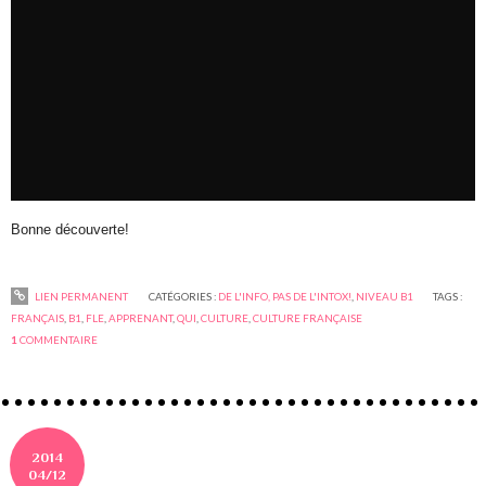
Bonne découverte!
LIEN PERMANENT
CATÉGORIES :
DE L'INFO, PAS DE L'INTOX!
,
NIVEAU B1
TAGS :
FRANÇAIS
,
B1
,
FLE
,
APPRENANT
,
QUI
,
CULTURE
,
CULTURE FRANÇAISE
1
COMMENTAIRE
2014
04/12