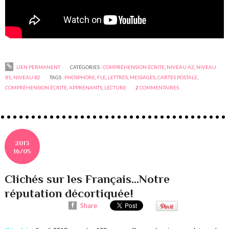
LIEN PERMANENT
CATÉGORIES :
COMPRÉHENSION ÉCRITE
,
NIVEAU A2
,
NIVEAU
B1
,
NIVEAU B2
TAGS :
PHOSPHORE
,
FLE
,
LETTRES
,
MESSAGES
,
CARTES POSTALE
,
COMPRÉHENSION ÉCRITE
,
APPRENANTS
,
LECTURE
2
COMMENTAIRES
2013
16/05
Clichés sur les Français...Notre
réputation décortiquée!
Share