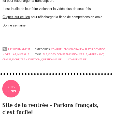
ici
pour télécharger la transcription.
Il est inutile de leur faire visionner la vidéo plus de deux fois.
Cliquez sur ce lien
pour télécharger la fiche de compréhension orale.
Bonne semaine.
LIEN PERMANENT
CATÉGORIES :
COMPRÉHENSION ORALE À PARTIR DE VIDÉO
,
NIVEAU A2
,
NIVEAU B1
TAGS :
FLE
,
VIDEO
,
COMPRÉHENSION ORALE
,
APPRENANT
,
CLASSE
,
FICHE
,
TRANSCRIPTION
,
QUESTIONNAIRE
1
COMMENTAIRE
2013
05/09
Site de la rentrée - Parlons français,
c'est facile!