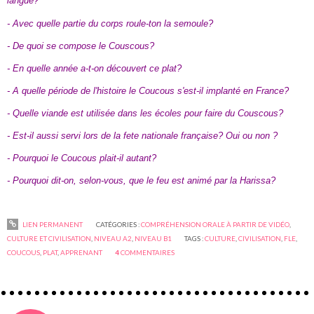
langue?
- Avec quelle partie du corps roule-ton la semoule?
- De quoi se compose le Couscous?
- En quelle année a-t-on découvert ce plat?
- A quelle période de l'histoire le Coucous s'est-il implanté en France?
- Quelle viande est utilisée dans les écoles pour faire du Couscous?
- Est-il aussi servi lors de la fete nationale française? Oui ou non ?
- Pourquoi le Coucous plait-il autant?
- Pourquoi dit-on, selon-vous, que le feu est animé par la Harissa?
LIEN PERMANENT
CATÉGORIES :
COMPRÉHENSION ORALE À PARTIR DE VIDÉO
,
CULTURE ET CIVILISATION
,
NIVEAU A2
,
NIVEAU B1
TAGS :
CULTURE
,
CIVILISATION
,
FLE
,
COUCOUS
,
PLAT
,
APPRENANT
4
COMMENTAIRES