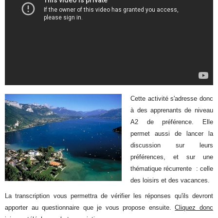
Cette activité s'adresse donc
à des apprenants de niveau
A2 de préférence. Elle
permet aussi de lancer la
discussion sur leurs
préférences, et sur une
thématique récurrente : celle
des loisirs et des vacances.
La transcription vous permettra de vérifier les réponses qu'ils devront
apporter au questionnaire que je vous propose ensuite.
Cliquez donc