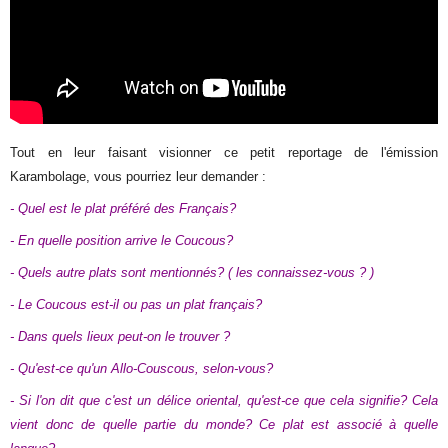
Tout en leur faisant visionner ce petit reportage de l'émission
Karambolage, vous pourriez leur demander :
- Quel est le plat préféré des Français?
- En quelle position arrive le Coucous?
- Quels autre plats sont mentionnés? ( les connaissez-vous ? )
- Le Coucous est-il ou pas un plat français?
- Dans quels lieux peut-on le trouver ?
- Qu'est-ce qu'un Allo-Couscous, selon-vous?
- Si l'on dit que c'est un délice oriental, qu'est-ce que cela signifie? Cela
vient donc de quelle partie du monde? Ce plat est associé à quelle