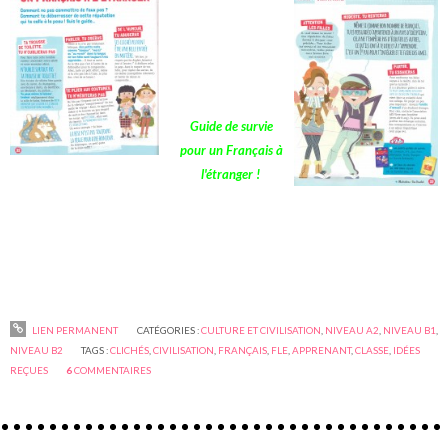
Guide de survie
pour un Français à
l'étranger !
LIEN PERMANENT
CATÉGORIES :
CULTURE ET CIVILISATION
,
NIVEAU A2
,
NIVEAU B1
,
NIVEAU B2
TAGS :
CLICHÉS
,
CIVILISATION
,
FRANÇAIS
,
FLE
,
APPRENANT
,
CLASSE
,
IDÉES
REÇUES
6
COMMENTAIRES