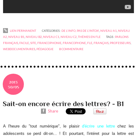
LIEN PERMANENT
CATÉGORIES :
DE L'INFO, PAS DE L'INTOX!
,
NIVEAU A1
,
NIVEAU
A2
,
NIVEAU B1
,
NIVEAU B2
,
NIVEAU C1
,
NIVEAU C2
,
THÈMES EN FLE
TAGS :
PARLONS
FRANÇAIS
,
FACILE
,
SITE
,
FRANCOPHONIE
,
FRANCOPHONE
,
FLE
,
FRANÇAIS
,
PROFESSEURS
,
WEBDOCUMENTAIRES
,
PÉDAGOGIE
0
COMMENTAIRE
2013
30/05
Sait-on encore écrire des lettres? - B1
Share
A l'heure du "tout numérique", le plaisir
d'écrire une lettre
chez les
adolescents se perd dit-on... ! Et pourtant, l'intéret pour la lettre est