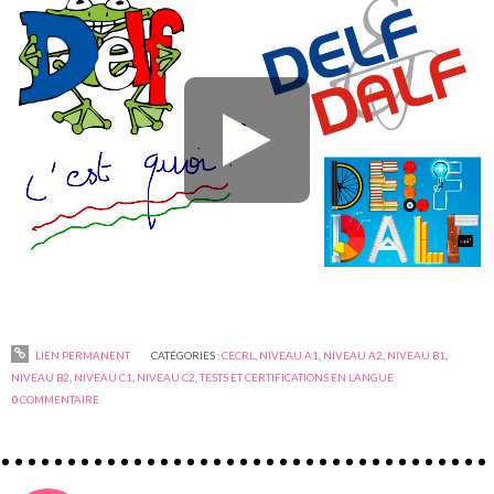
LIEN PERMANENT
CATÉGORIES :
CECRL
,
NIVEAU A1
,
NIVEAU A2
,
NIVEAU B1
,
NIVEAU B2
,
NIVEAU C1
,
NIVEAU C2
,
TESTS ET CERTIFICATIONS EN LANGUE
0
COMMENTAIRE