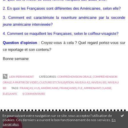
2. En quoi les Françaises sont différentes des Américaines, selon elle?
3. Comment est caractérisée la nourriture américaine par la seconde
jeune américaine interviewée?
4. Comment se maquillent les Françaises, selon le coiffeur-visagiste?
Question d'opinion
: Croyez-vous à cela ? Quel regard portez-vous sur
ce reportage et son contenu?
Bonne semaine
LIEN PERMANENT
CATÉGORIES :
COMPRÉHENSION ORALE
,
COMPRÉHENSION
ORALE À PARTIR DE VIDÉO
,
CULTURE ET CIVILISATION
,
NIVEAU A2
,
NIVEAU B1
,
NIVEAU
B2
TAGS :
FRANÇAS
,
VUS
,
AMÉRICAINS
,
FRANÇAISES
,
FLE
,
APPRENANT
,
CLASSE
,
ÉLÉGANTE
1
COMMENTAIRE
En poursuivant votre navigation sur ce site, vous acceptez l'utilisation de
cookies. Ces derniers assurent le bon fonctionnement de nos services.
En
savoir plus
.
2013