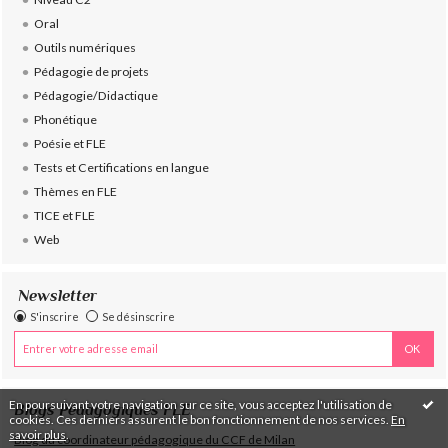
Oral
Outils numériques
Pédagogie de projets
Pédagogie/Didactique
Phonétique
Poésie et FLE
Tests et Certifications en langue
Thèmes en FLE
TICE et FLE
Web
Newsletter
S'inscrire
Se désinscrire
En poursuivant votre navigation sur ce site, vous acceptez l'utilisation de
Blogs Pédagogiques FLE
cookies. Ces derniers assurent le bon fonctionnement de nos services.
En
savoir plus
.
Blog du coordinateur pédagogique du CCF de Milan