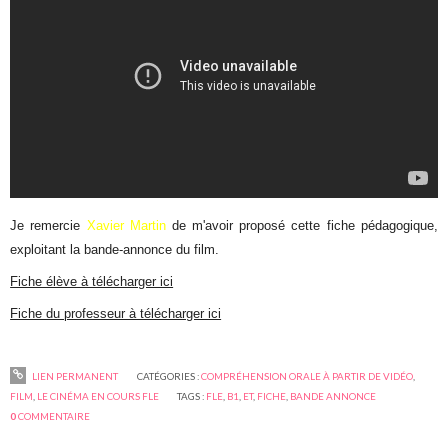
Je remercie
Xavier Martin
de m'avoir proposé cette fiche pédagogique,
exploitant la bande-annonce du film.
Fiche élève à télécharger ici
Fiche du professeur à télécharger ici
LIEN PERMANENT
CATÉGORIES :
COMPRÉHENSION ORALE À PARTIR DE VIDÉO
,
FILM
,
LE CINÉMA EN COURS FLE
TAGS :
FLE
,
B1
,
ET
,
FICHE
,
BANDE ANNONCE
0
COMMENTAIRE