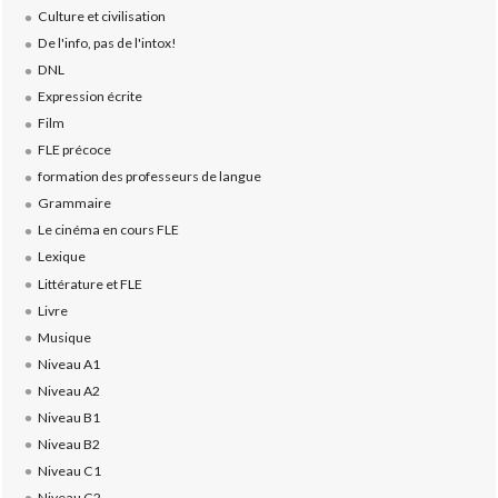
Culture et civilisation
De l'info, pas de l'intox!
DNL
Expression écrite
Film
FLE précoce
formation des professeurs de langue
Grammaire
Le cinéma en cours FLE
Lexique
Littérature et FLE
Livre
Musique
Niveau A1
Niveau A2
Niveau B1
Niveau B2
Niveau C1
Niveau C2