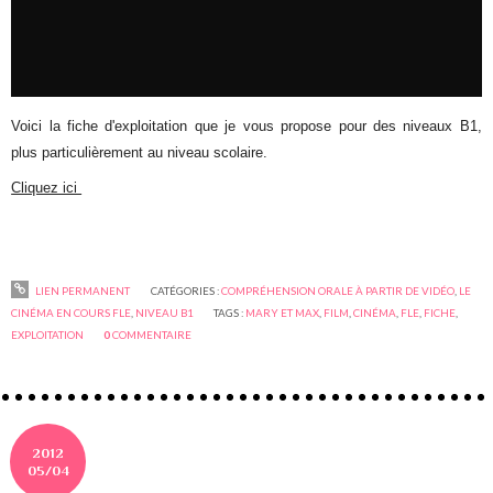
Voici la fiche d'exploitation que je vous propose pour des niveaux B1,
plus particulièrement au niveau scolaire.
Cliquez ici
LIEN PERMANENT
CATÉGORIES :
COMPRÉHENSION ORALE À PARTIR DE VIDÉO
,
LE
CINÉMA EN COURS FLE
,
NIVEAU B1
TAGS :
MARY ET MAX
,
FILM
,
CINÉMA
,
FLE
,
FICHE
,
EXPLOITATION
0
COMMENTAIRE
2012
05/04