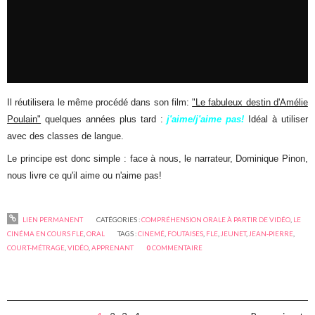
Il réutilisera le même procédé dans son film:
"Le fabuleux destin d'Amélie
Poulain"
quelques années plus tard :
j'aime/j'aime pas!
Idéal à utiliser
avec des classes de langue.
Le principe est donc simple : face à nous, le narrateur, Dominique Pinon,
nous livre ce qu'il aime ou n'aime pas!
LIEN PERMANENT
CATÉGORIES :
COMPRÉHENSION ORALE À PARTIR DE VIDÉO
,
LE
CINÉMA EN COURS FLE
,
ORAL
TAGS :
CINEMÉ
,
FOUTAISES
,
FLE
,
JEUNET
,
JEAN-PIERRE
,
COURT-MÉTRAGE
,
VIDÉO
,
APPRENANT
0
COMMENTAIRE