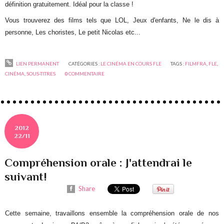
définition gratuitement. Idéal pour la classe !
Vous trouverez des films tels que LOL, Jeux d'enfants, Ne le dis à
personne, Les choristes, Le petit Nicolas etc...
LIEN PERMANENT
CATÉGORIES :
LE CINÉMA EN COURS FLE
TAGS :
FILMFRA
,
FLE
,
CINÉMA
,
SOUS-TITRES
0
COMMENTAIRE
2012
22/11
Compréhension orale : J'attendrai le
suivant!
Share
Cette semaine, travaillons ensemble la compréhension orale de nos