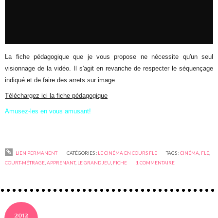
La fiche pédagogique que je vous propose ne nécessite qu'un seul
visionnage de la vidéo. Il s'agit en revanche de respecter le séquençage
indiqué et de faire des arrets sur image.
Téléchargez ici la fiche pédagogique
Amusez-les en vous amusant!
LIEN PERMANENT
CATÉGORIES :
LE CINÉMA EN COURS FLE
TAGS :
CINÉMA
,
FLE
,
COURT-MÉTRAGE
,
APPRENANT
,
LE GRAND JEU
,
FICHE
1
COMMENTAIRE
2012