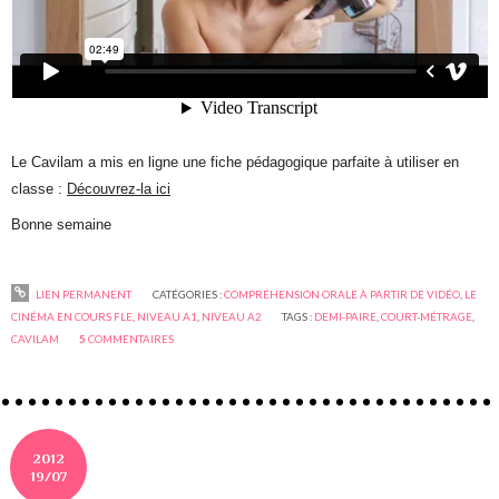
Le Cavilam a mis en ligne une fiche pédagogique parfaite à utiliser en
classe :
Découvrez-la ici
Bonne semaine
LIEN PERMANENT
CATÉGORIES :
COMPRÉHENSION ORALE À PARTIR DE VIDÉO
,
LE
CINÉMA EN COURS FLE
,
NIVEAU A1
,
NIVEAU A2
TAGS :
DEMI-PAIRE
,
COURT-MÉTRAGE
,
CAVILAM
5
COMMENTAIRES
2012
19/07