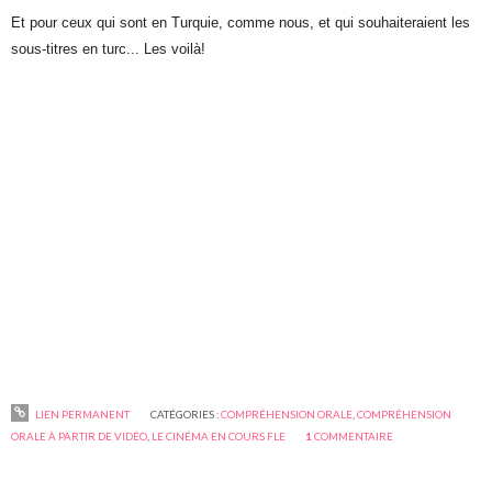
Et pour ceux qui sont en Turquie, comme nous, et qui souhaiteraient les
sous-titres en turc... Les voilà!
LIEN PERMANENT
CATÉGORIES :
COMPRÉHENSION ORALE
,
COMPRÉHENSION
ORALE À PARTIR DE VIDÉO
,
LE CINÉMA EN COURS FLE
1
COMMENTAIRE