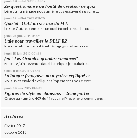
jeudi 09
juillet 2015
06h37
Ze-questionnaire ou l'outil de création de quiz
L'ère du numérique nous amène pas essayer de gagner...
jeudi 02
juillet 2015
05h20
Quizlet : Outil au service du FLE
Le site Quizlet demeure un outil incontournable, que...
jeudi 25
juin 2015
05h39
Utile pour travailler le DELF B2
Rien de tel que du matériel pédagogique bien ciblé...
jeudi 18
juin 2015
06h37
Jeu " Les Grandes grandes vacances"
En ce 18 juin devenue date historique, je souhaite...
jeudi 11
juin 2015
06h42
La langue française: un mystère expliqué et...
Vous avez envie d'expliquer simplement à vos élèves...
jeudi 04
juin 2015
06h01
Figures de style en chansons - 2eme partie
Grâce au numéro 407 du Magazine Phosphore, continuons...
Archives
février 2017
octobre 2016