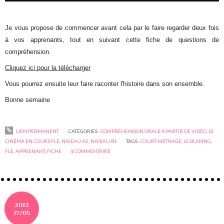
Je vous propose de commencer avant cela par le faire regarder deux fois
à vos apprenants, tout en suivant cette fiche de questions de
compréhension.
Cliquez ici pour la télécharger
Vous pourrez ensuite leur faire raconter l'histoire dans son ensemble.
Bonne semaine
LIEN PERMANENT
CATÉGORIES :
COMPRÉHENSION ORALE À PARTIR DE VIDÉO
,
LE
CINÉMA EN COURS FLE
,
NIVEAU A2
,
NIVEAU B1
TAGS :
COURT-MÉTRAGE
,
LE BUIDING
,
FLE
,
APPRENANT
,
FICHE
1
COMMENTAIRE
2012
17/05