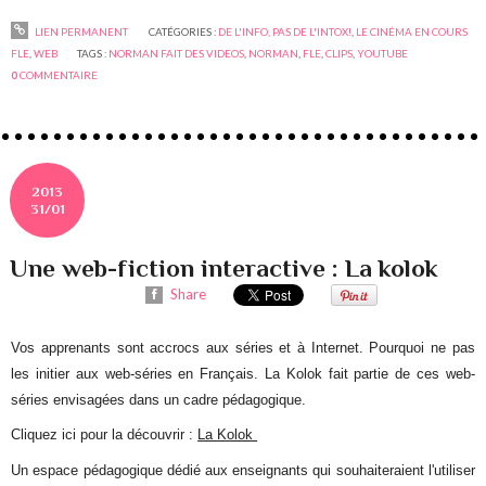
LIEN PERMANENT
CATÉGORIES :
DE L'INFO, PAS DE L'INTOX!
,
LE CINÉMA EN COURS
FLE
,
WEB
TAGS :
NORMAN FAIT DES VIDEOS
,
NORMAN
,
FLE
,
CLIPS
,
YOUTUBE
0
COMMENTAIRE
2013
31/01
Une web-fiction interactive : La kolok
Share
Vos apprenants sont accrocs aux séries et à Internet. Pourquoi ne pas
les initier aux web-séries en Français. La Kolok fait partie de ces web-
séries envisagées dans un cadre pédagogique.
Cliquez ici pour la découvrir :
La Kolok
Un espace pédagogique dédié aux enseignants qui souhaiteraient l'utiliser