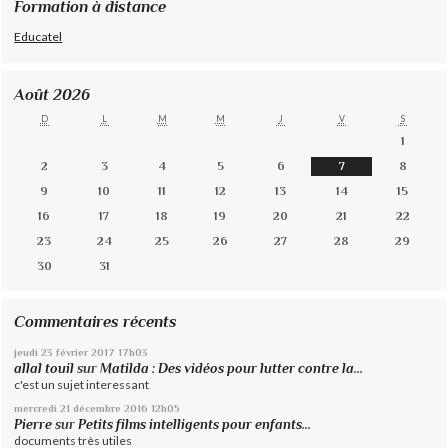
Formation à distance
Educatel
Août 2026
D
L
M
M
J
V
S
1
2
3
4
5
6
7
8
9
10
11
12
13
14
15
16
17
18
19
20
21
22
23
24
25
26
27
28
29
30
31
Commentaires récents
jeudi 23
février 2017
17h03
allal touil
sur
Matilda : Des vidéos pour lutter contre la...
c'est un sujet interessant
mercredi 21
décembre 2016
12h05
Pierre
sur
Petits films intelligents pour enfants...
documents très utiles