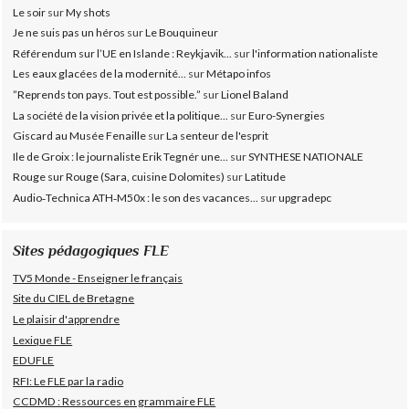
Le soir
sur
My shots
Je ne suis pas un héros
sur
Le Bouquineur
Référendum sur l’UE en Islande : Reykjavik...
sur
l'information nationaliste
Les eaux glacées de la modernité...
sur
Métapo infos
”Reprends ton pays. Tout est possible.”
sur
Lionel Baland
La société de la vision privée et la politique...
sur
Euro-Synergies
Giscard au Musée Fenaille
sur
La senteur de l'esprit
Ile de Groix : le journaliste Erik Tegnér une...
sur
SYNTHESE NATIONALE
Rouge sur Rouge (Sara, cuisine Dolomites)
sur
Latitude
Audio‑Technica ATH‑M50x : le son des vacances...
sur
upgradepc
Sites pédagogiques FLE
TV5 Monde - Enseigner le français
Site du CIEL de Bretagne
Le plaisir d'apprendre
Lexique FLE
EDUFLE
RFI: Le FLE par la radio
CCDMD : Ressources en grammaire FLE