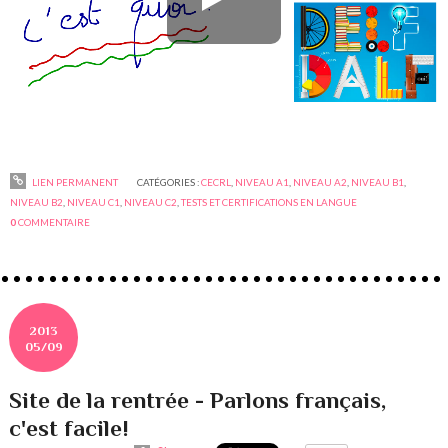
LIEN PERMANENT
CATÉGORIES :
CECRL
,
NIVEAU A1
,
NIVEAU A2
,
NIVEAU B1
,
NIVEAU B2
,
NIVEAU C1
,
NIVEAU C2
,
TESTS ET CERTIFICATIONS EN LANGUE
0
COMMENTAIRE
2013
05/09
Site de la rentrée - Parlons français,
c'est facile!