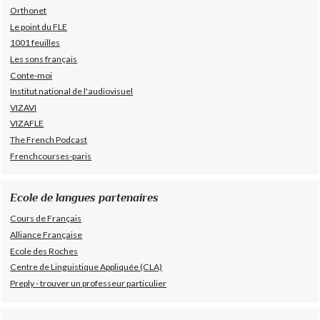
Orthonet
Le point du FLE
1001 feuilles
Les sons français
Conte-moi
Institut national de l'audiovisuel
VIZAVI
VIZAFLE
The French Podcast
Frenchcourses-paris
Ecole de langues partenaires
Cours de Français
Alliance Française
Ecole des Roches
Centre de Linguistique Appliquée (CLA)
Preply - trouver un professeur particulier