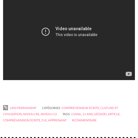
LIEN PERMANENT
CATÉGORIES :
COMPRÉHENSION ÉCRITE
,
CULTURE ET
CIVILISATION
,
NIVEAU B1
,
NIVEAU C2
TAGS :
CIANA
,
11 ANS
,
GÉOADO
,
ARTICLE
,
COMPRÉHENSION ÉCRITE
,
FLE
,
APPRENANT
0
COMMENTAIRE