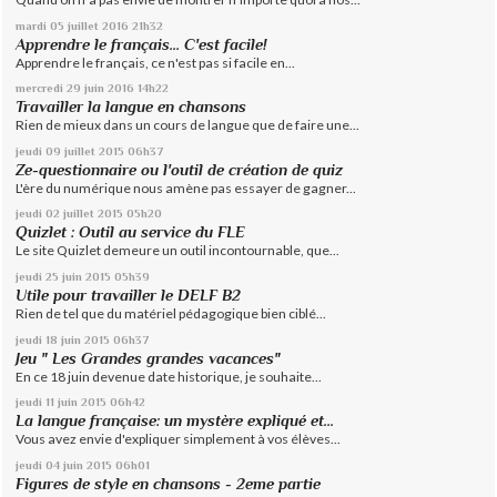
mardi 05
juillet 2016
21h32
Apprendre le français... C'est facile!
Apprendre le français, ce n'est pas si facile en...
mercredi 29
juin 2016
14h22
Travailler la langue en chansons
Rien de mieux dans un cours de langue que de faire une...
jeudi 09
juillet 2015
06h37
Ze-questionnaire ou l'outil de création de quiz
L'ère du numérique nous amène pas essayer de gagner...
jeudi 02
juillet 2015
05h20
Quizlet : Outil au service du FLE
Le site Quizlet demeure un outil incontournable, que...
jeudi 25
juin 2015
05h39
Utile pour travailler le DELF B2
Rien de tel que du matériel pédagogique bien ciblé...
jeudi 18
juin 2015
06h37
Jeu " Les Grandes grandes vacances"
En ce 18 juin devenue date historique, je souhaite...
jeudi 11
juin 2015
06h42
La langue française: un mystère expliqué et...
Vous avez envie d'expliquer simplement à vos élèves...
jeudi 04
juin 2015
06h01
Figures de style en chansons - 2eme partie