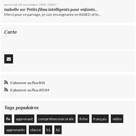
mercredi 30
novembre 2016
22h07
isabelle
sur
Petits films intelligents pour enfants...
Merci pour ce partage, je suis enseignante en RASED et le...
Carte
S'abonner au flux RSS
S'abonner au flux ATOM
Tags populaires
fle
apprenant
compréhension orale
fiche
français
vidéo
apprenants
classe
b1
b2