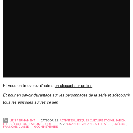
Et vous en trouverez d'autres
en cliquant sur ce lien
Et pour en savoir davantage sur les personnages de la série et sdécouvrir
tous les épisodes
suivez ce lien
LIEN PERMANENT
CATÉGORIES :
ACTIVITÉS LUDIQUES
,
CULTURE ET CIVILISATION
,
FLE PRÉCOCE
,
OUTILS NUMÉRIQUES
TAGS :
GRANDES VACANCES
,
FLE
,
SÉRIE
,
PRÉCOCE
,
FRANÇAIS
,
CLASSE
0
COMMENTAIRE