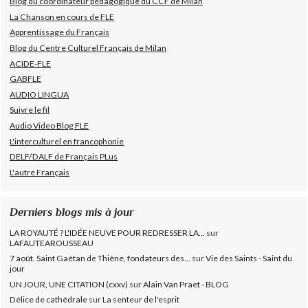
Blog du coordinateur pédagogique du CCF de Milan
La Chanson en cours de FLE
Apprentissage du Français
Blog du Centre Culturel Français de Milan
ACIDE-FLE
GABFLE
AUDIO LINGUA
Suivre le fil
Audio Video Blog FLE
L'interculturel en francophonie
DELF/DALF de Français PLus
L'autre Français
Derniers blogs mis à jour
LA ROYAUTÉ ? L'IDÉE NEUVE POUR REDRESSER LA...
sur
LAFAUTEAROUSSEAU
7 août. Saint Gaëtan de Thiène, fondateurs des...
sur
Vie des Saints - Saint du
jour
UN JOUR, UNE CITATION (cxxv)
sur
Alain Van Praet - BLOG
Délice de cathédrale
sur
La senteur de l'esprit