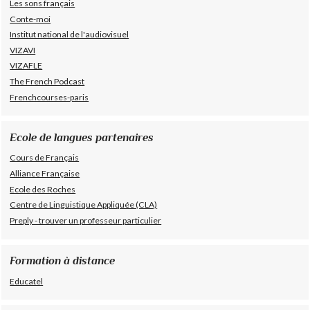
Les sons français
Conte-moi
Institut national de l'audiovisuel
VIZAVI
VIZAFLE
The French Podcast
Frenchcourses-paris
Ecole de langues partenaires
Cours de Français
Alliance Française
Ecole des Roches
Centre de Linguistique Appliquée (CLA)
Preply - trouver un professeur particulier
Formation à distance
Educatel