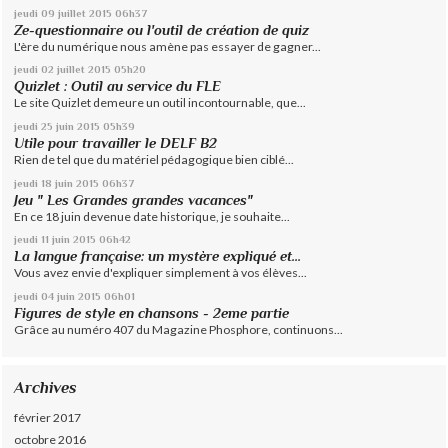
jeudi 09
juillet 2015
06h37
Ze-questionnaire ou l'outil de création de quiz
L'ère du numérique nous amène pas essayer de gagner...
jeudi 02
juillet 2015
05h20
Quizlet : Outil au service du FLE
Le site Quizlet demeure un outil incontournable, que...
jeudi 25
juin 2015
05h39
Utile pour travailler le DELF B2
Rien de tel que du matériel pédagogique bien ciblé...
jeudi 18
juin 2015
06h37
Jeu " Les Grandes grandes vacances"
En ce 18 juin devenue date historique, je souhaite...
jeudi 11
juin 2015
06h42
La langue française: un mystère expliqué et...
Vous avez envie d'expliquer simplement à vos élèves...
jeudi 04
juin 2015
06h01
Figures de style en chansons - 2eme partie
Grâce au numéro 407 du Magazine Phosphore, continuons...
Archives
février 2017
octobre 2016