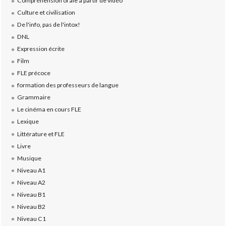
Compréhension orale à partir de vidéo
Culture et civilisation
De l'info, pas de l'intox!
DNL
Expression écrite
Film
FLE précoce
formation des professeurs de langue
Grammaire
Le cinéma en cours FLE
Lexique
Littérature et FLE
Livre
Musique
Niveau A1
Niveau A2
Niveau B1
Niveau B2
Niveau C1