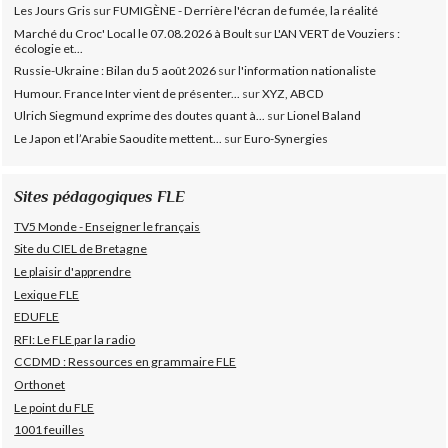
Les Jours Gris
sur
FUMIGÈNE - Derrière l'écran de fumée, la réalité
Marché du Croc' Local le 07.08.2026 à Boult
sur
L'AN VERT de Vouziers :
écologie et...
Russie-Ukraine : Bilan du 5 août 2026
sur
l'information nationaliste
Humour. France Inter vient de présenter...
sur
XYZ, ABCD
Ulrich Siegmund exprime des doutes quant à...
sur
Lionel Baland
Le Japon et l’Arabie Saoudite mettent...
sur
Euro-Synergies
Sites pédagogiques FLE
TV5 Monde - Enseigner le français
Site du CIEL de Bretagne
Le plaisir d'apprendre
Lexique FLE
EDUFLE
RFI: Le FLE par la radio
CCDMD : Ressources en grammaire FLE
Orthonet
Le point du FLE
1001 feuilles