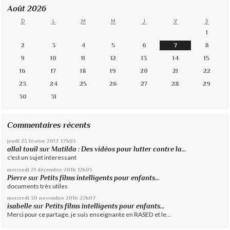
Août 2026
D
L
M
M
J
V
S
1
2
3
4
5
6
7
8
9
10
11
12
13
14
15
16
17
18
19
20
21
22
23
24
25
26
27
28
29
30
31
Commentaires récents
jeudi 23
février 2017
17h03
allal touil
sur
Matilda : Des vidéos pour lutter contre la...
c'est un sujet interessant
mercredi 21
décembre 2016
12h05
Pierre
sur
Petits films intelligents pour enfants...
documents très utiles
mercredi 30
novembre 2016
22h07
isabelle
sur
Petits films intelligents pour enfants...
Merci pour ce partage, je suis enseignante en RASED et le...