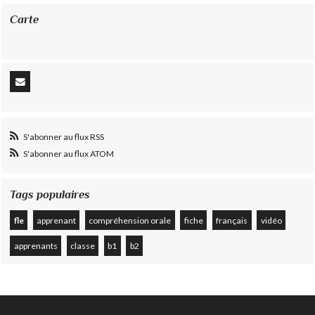
Carte
S'abonner au flux RSS
S'abonner au flux ATOM
Tags populaires
fle
apprenant
compréhension orale
fiche
français
vidéo
apprenants
classe
b1
b2