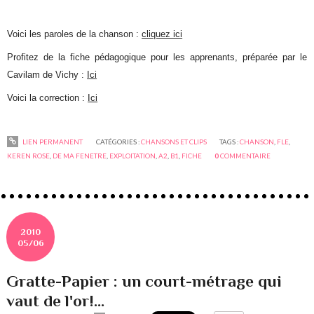
Voici les paroles de la chanson :
cliquez ici
Profitez de la fiche pédagogique pour les apprenants, préparée par le
Cavilam de Vichy :
Ici
Voici la correction :
Ici
LIEN PERMANENT
CATÉGORIES :
CHANSONS ET CLIPS
TAGS :
CHANSON
,
FLE
,
KEREN ROSE
,
DE MA FENETRE
,
EXPLOITATION
,
A2
,
B1
,
FICHE
0
COMMENTAIRE
2010
05/06
Gratte-Papier : un court-métrage qui
vaut de l'or!...