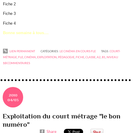
Fiche 2
Fiche 3
Fiche 4
Bonne semaine à tous....
LIEN PERMANENT
CATÉGORIES :
LE CINÉMA EN COURS FLE
TAGS :
COURT-
MÉTRAGE
,
FLE
,
CINÉMA
,
EXPLOITATION
,
PÉDAGOGIE
,
FICHE
,
CLASSE
,
A2
,
B1
,
NIVEAU
10
COMMENTAIRES
2010
04/03
Exploitation du court métrage "le bon
numéro"
Share