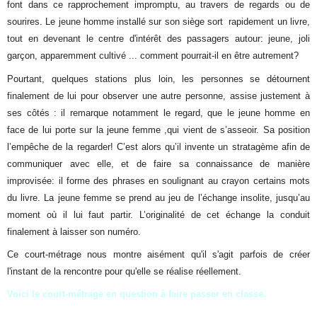
font dans ce rapprochement impromptu, au travers de regards ou de
sourires. Le jeune homme installé sur son siège sort rapidement un livre,
tout en devenant le centre d'intérêt des passagers autour: jeune, joli
garçon, apparemment cultivé ... comment pourrait-il en être autrement?
Pourtant, quelques stations plus loin, les personnes se détournent
finalement de lui pour observer une autre personne, assise justement à
ses côtés : il remarque notamment le regard, que le jeune homme en
face de lui porte sur la jeune femme ,qui vient de s’asseoir. Sa position
l’empêche de la regarder! C’est alors qu’il invente un stratagème afin de
communiquer avec elle, et de faire sa connaissance de manière
improvisée: il forme des phrases en soulignant au crayon certains mots
du livre. La jeune femme se prend au jeu de l’échange insolite, jusqu’au
moment où il lui faut partir. L’originalité de cet échange la conduit
finalement à laisser son numéro.
Ce court-métrage nous montre aisément qu'il s'agit parfois de créer
l'instant de la rencontre pour qu'elle se réalise réellement.
Voici le court-métrage en question à faire passer en classe.