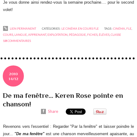
Je vous donne ainsi rendez-vous la semaine prochaine.... pour le second
volet!
LIEN PERMANENT
CATÉGORIES :
LE CINÉMA EN COURS FLE
TAGS :
CINÉMA
,
FLE
,
COURS
,
LANGUE
,
APPRENANT
,
EXPLOITATION
,
PÉDAGOGIE
,
FICHES
,
ÉLÈVES
,
CLASSE
18
COMMENTAIRES
2010
14/12
De ma fenêtre... Keren Rose pointe en
chanson!
Share
Revenons vers l'essentiel : Regarder "Par la fenêtre" et laisser poindre le
jour...
"De ma fenêtre"
est une chanson merveilleusement apaisante, au