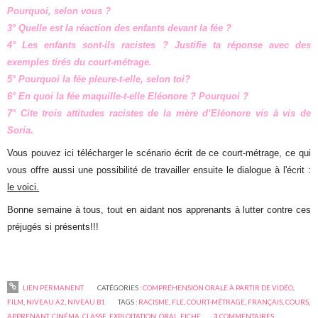
Pourquoi, selon vous ?
3° Quelle est la réaction des enfants devant la fée ?
4° Les enfants sont-ils racistes ? Justifie ta réponse avec des
exemples tirés du court-métrage.
5° Pourquoi la fée pleure-t-elle, selon toi?
6° En quoi la fée maquille-t-elle Eléonore ? Pourquoi ?
7° Cite trois attitudes racistes de la mère d’Eléonore vis à vis de
Soria.
Vous pouvez ici télécharger le scénario écrit de ce court-métrage, ce qui
vous offre aussi une possibilité de travailler ensuite le dialogue à l'écrit :
le voici.
Bonne semaine à tous, tout en aidant nos apprenants à lutter contre ces
préjugés si présents!!!
LIEN PERMANENT
CATÉGORIES :
COMPRÉHENSION ORALE À PARTIR DE VIDÉO
,
FILM
,
NIVEAU A2
,
NIVEAU B1
TAGS :
RACISME
,
FLE
,
COURT-MÉTRAGE
,
FRANÇAIS
,
COURS
,
APPRENANT
,
CINÉMA
,
CLASSE
,
EXPLOITATION
,
ORAL
,
FICHE
3
COMMENTAIRES