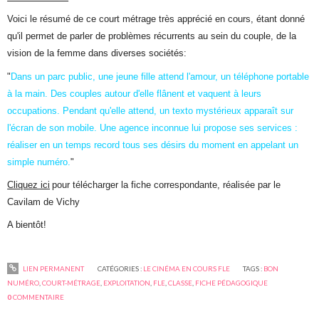
Voici le résumé de ce court métrage très apprécié en cours, étant donné
qu'il permet de parler de problèmes récurrents au sein du couple, de la
vision de la femme dans diverses sociétés:
"
Dans un parc public, une jeune fille attend l'amour, un téléphone portable
à la main. Des couples autour d'elle flânent et vaquent à leurs
occupations. Pendant qu'elle attend, un texto mystérieux apparaît sur
l'écran de son mobile. Une agence inconnue lui propose ses services :
réaliser en un temps record tous ses désirs du moment en appelant un
simple numéro.
"
Cliquez ici
pour télécharger la fiche correspondante, réalisée par le
Cavilam de Vichy
A bientôt!
LIEN PERMANENT
CATÉGORIES :
LE CINÉMA EN COURS FLE
TAGS :
BON
NUMÉRO
,
COURT-MÉTRAGE
,
EXPLOITATION
,
FLE
,
CLASSE
,
FICHE PÉDAGOGIQUE
0
COMMENTAIRE