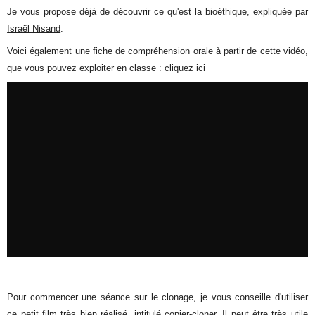
Je vous propose déjà de découvrir ce qu'est la bioéthique, expliquée par
Israël Nisand
.
Voici également une fiche de compréhension orale à partir de cette vidéo,
que vous pouvez exploiter en classe :
cliquez ici
Pour commencer une séance sur le clonage, je vous conseille d'utiliser
ce petit film très bien réalisé, intitulé copier-cloner. Il peut être très utile