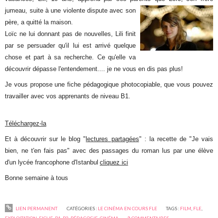
jumeau, suite à une violente dispute avec son
père, a quitté la maison.
Loïc ne lui donnant pas de nouvelles, Lili finit
par se persuader qu'il lui est arrivé quelque
chose et part à sa recherche. Ce qu'elle va
découvrir dépasse l'entendement.... je ne vous en dis pas plus!
Je vous propose une fiche pédagogique photocopiable, que vous pouvez
travailler avec vos apprenants de niveau B1.
Téléchargez-la
Et à découvrir sur le blog "
lectures partagées
" : la recette de "Je vais
bien, ne t'en fais pas" avec des passages du roman lus par une élève
d'un lycée francophone d'Istanbul
cliquez ici
Bonne semaine à tous
LIEN PERMANENT
CATÉGORIES :
LE CINÉMA EN COURS FLE
TAGS :
FILM
,
FLE
,
EXPLOITATION
,
FICHE
,
B1
,
B2
,
PÉDAGOGIE
,
CINÉMA
2
COMMENTAIRES