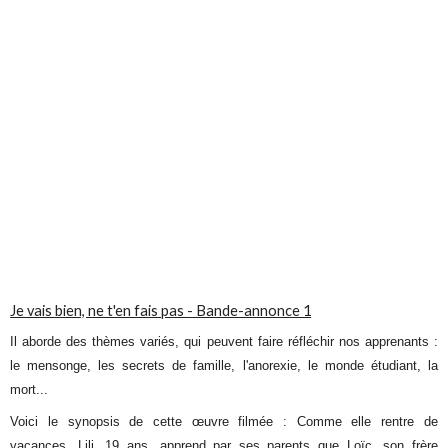
Je vais bien, ne t'en fais pas - Bande-annonce 1
Il aborde des thèmes variés, qui peuvent faire réfléchir nos apprenants :
le mensonge, les secrets de famille, l'anorexie, le monde étudiant, la
mort...
Voici le synopsis de cette œuvre filmée : Comme elle rentre de
vacances, Lili, 19 ans, apprend par ses parents que
Loïc, son frère