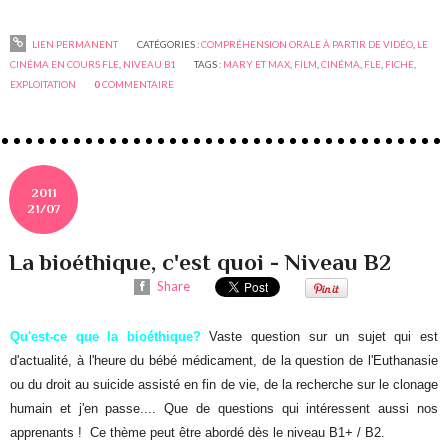
LIEN PERMANENT
CATÉGORIES :
COMPRÉHENSION ORALE À PARTIR DE VIDÉO
,
LE
CINÉMA EN COURS FLE
,
NIVEAU B1
TAGS :
MARY ET MAX
,
FILM
,
CINÉMA
,
FLE
,
FICHE
,
EXPLOITATION
0
COMMENTAIRE
2011
21/07
La bioéthique, c'est quoi - Niveau B2
Share
Qu'est-ce que la bioéthique?
Vaste question sur un sujet qui est
d'actualité, à l'heure du bébé médicament, de la question de l'Euthanasie
ou du droit au suicide assisté en fin de vie, de la recherche sur le clonage
humain et j'en passe.... Que de questions qui intéressent aussi nos
apprenants ! Ce thème peut être abordé dès le niveau B1+ / B2.