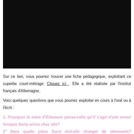
Sur ce lien, vous pourrez trouver une fiche pédagogique, exploitant ce
superbe court-métrage:
Cliquez ici
. Elle a été réalisée par l'institut
français d'Allemagne.
Voici quelques questions que vous pourrez exploiter en cours à l'oral ou à
l'écrit :
1- Pourquoi la mère d’Eléonore pense-t-elle qu’il s'agit d'une erreur
lorsque Soria arrive chez elle?
2° Dans quelle pièce Soria doit-elle changer de vêtements?