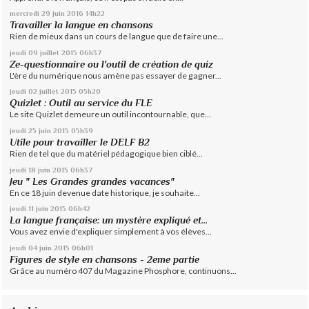
mercredi 29
juin 2016
14h22
Travailler la langue en chansons
Rien de mieux dans un cours de langue que de faire une...
jeudi 09
juillet 2015
06h37
Ze-questionnaire ou l'outil de création de quiz
L'ère du numérique nous amène pas essayer de gagner...
jeudi 02
juillet 2015
05h20
Quizlet : Outil au service du FLE
Le site Quizlet demeure un outil incontournable, que...
jeudi 25
juin 2015
05h39
Utile pour travailler le DELF B2
Rien de tel que du matériel pédagogique bien ciblé...
jeudi 18
juin 2015
06h37
Jeu " Les Grandes grandes vacances"
En ce 18 juin devenue date historique, je souhaite...
jeudi 11
juin 2015
06h42
La langue française: un mystère expliqué et...
Vous avez envie d'expliquer simplement à vos élèves...
jeudi 04
juin 2015
06h01
Figures de style en chansons - 2eme partie
Grâce au numéro 407 du Magazine Phosphore, continuons...