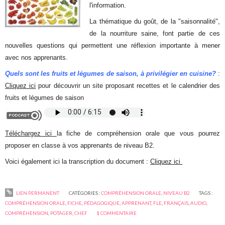
l'information.
La thématique du goût, de la "saisonnalité",
de la nourriture saine, font partie de ces
nouvelles questions qui permettent une réflexion importante à mener
avec nos apprenants.
Quels sont les fruits et légumes de saison, à privilégier en cuisine?
:
Cliquez ici
pour découvrir un site proposant recettes et le calendrier des
fruits et légumes de saison
Téléchargez ici
la fiche de compréhension orale que vous pourrez
proposer en classe à vos apprenants de niveau B2.
Voici également ici la transcription du document :
Cliquez ici
LIEN PERMANENT
CATÉGORIES :
COMPRÉHENSION ORALE
,
NIVEAU B2
TAGS :
COMPRÉHENSION ORALE
,
FICHE
,
PÉDAGOGIQUE
,
APPRENANT
,
FLE
,
FRANÇAIS
,
AUDIO
,
COMPRÉHENSION
,
POTAGER
,
CHEF
1
COMMENTAIRE