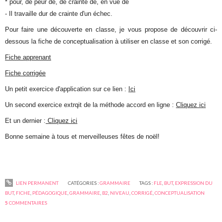
* pour, de peur de, de crainte de, en vue de
- Il travaille dur de crainte d'un échec.
Pour faire une découverte en classe, je vous propose de découvrir ci-
dessous la fiche de conceptualisation à utiliser en classe et son corrigé.
Fiche apprenant
Fiche corrigée
Un petit exercice d'application sur ce lien :
Ici
Un second exercice extrqit de la méthode accord en ligne :
Cliquez ici
Et un dernier :
Cliquez ici
Bonne semaine à tous et merveilleuses fêtes de noël!
LIEN PERMANENT
CATÉGORIES :
GRAMMAIRE
TAGS :
FLE
,
BUT
,
EXPRESSION DU
BUT
,
FICHE
,
PÉDAGOGIQUE
,
GRAMMAIRE
,
B2
,
NIVEAU
,
CORRIGÉ
,
CONCEPTUALISATION
5
COMMENTAIRES