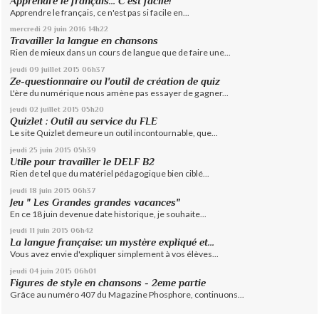
Apprendre le français... C'est facile!
Apprendre le français, ce n'est pas si facile en...
mercredi 29
juin 2016
14h22
Travailler la langue en chansons
Rien de mieux dans un cours de langue que de faire une...
jeudi 09
juillet 2015
06h37
Ze-questionnaire ou l'outil de création de quiz
L'ère du numérique nous amène pas essayer de gagner...
jeudi 02
juillet 2015
05h20
Quizlet : Outil au service du FLE
Le site Quizlet demeure un outil incontournable, que...
jeudi 25
juin 2015
05h39
Utile pour travailler le DELF B2
Rien de tel que du matériel pédagogique bien ciblé...
jeudi 18
juin 2015
06h37
Jeu " Les Grandes grandes vacances"
En ce 18 juin devenue date historique, je souhaite...
jeudi 11
juin 2015
06h42
La langue française: un mystère expliqué et...
Vous avez envie d'expliquer simplement à vos élèves...
jeudi 04
juin 2015
06h01
Figures de style en chansons - 2eme partie
Grâce au numéro 407 du Magazine Phosphore, continuons...