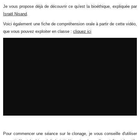
Je vous propose déjà de découvrir ce qu'est la bioéthique, expliquée par
Israël Nisand
.
Voici également une fiche de compréhension orale à partir de cette vidéo,
que vous pouvez exploiter en classe :
cliquez ici
Pour commencer une séance sur le clonage, je vous conseille d'utiliser