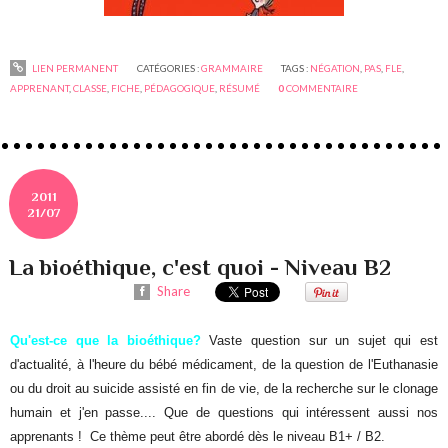
LIEN PERMANENT
CATÉGORIES :
GRAMMAIRE
TAGS :
NÉGATION
,
PAS
,
FLE
,
APPRENANT
,
CLASSE
,
FICHE
,
PÉDAGOGIQUE
,
RÉSUMÉ
0
COMMENTAIRE
2011
21/07
La bioéthique, c'est quoi - Niveau B2
Share
Qu'est-ce que la bioéthique?
Vaste question sur un sujet qui est
d'actualité, à l'heure du bébé médicament, de la question de l'Euthanasie
ou du droit au suicide assisté en fin de vie, de la recherche sur le clonage
humain et j'en passe.... Que de questions qui intéressent aussi nos
apprenants ! Ce thème peut être abordé dès le niveau B1+ / B2.