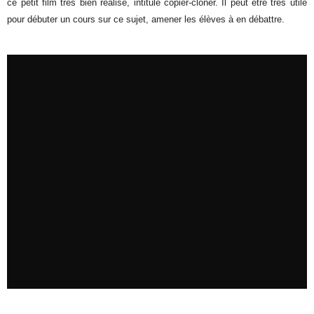
ce petit film très bien réalisé, intitulé copier-cloner. Il peut être très utile
pour débuter un cours sur ce sujet, amener les élèves à en débattre.