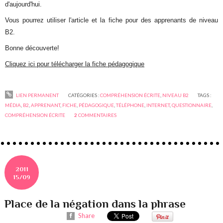
d'aujourd'hui.
Vous pourrez utiliser l'article et la fiche pour des apprenants de niveau
B2.
Bonne découverte!
Cliquez ici pour télécharger la fiche pédagogique
LIEN PERMANENT
CATÉGORIES :
COMPRÉHENSION ÉCRITE
,
NIVEAU B2
TAGS :
MÉDIA
,
B2
,
APPRENANT
,
FICHE
,
PÉDAGOGIQUE
,
TÉLÉPHONE
,
INTERNET
,
QUESTIONNAIRE
,
COMPRÉHENSION ÉCRITE
2
COMMENTAIRES
2011
15/09
Place de la négation dans la phrase
Share