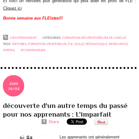
Et voici un netvibes plus généraliste qui peut aider les profs de FLE :
Cliquez ici
Bonne semaine aux FLEïstes!!!
LIEN PERMANENT
CATÉGORIES :
FORMATION DES PROFESSEURS DE LANGUE
TAGS :
NETVIBES
,
FORMATION
,
PROFESSEUR
,
FLE
,
VEILLE
,
PÉDAGOGIQUE
,
RESSOURCES
,
PORTAIL
0
COMMENTAIRE
2010
26/02
découverte d'un autre temps du passé
pour nos apprenants : L'imparfait
Share
Les apprenants ont généralement