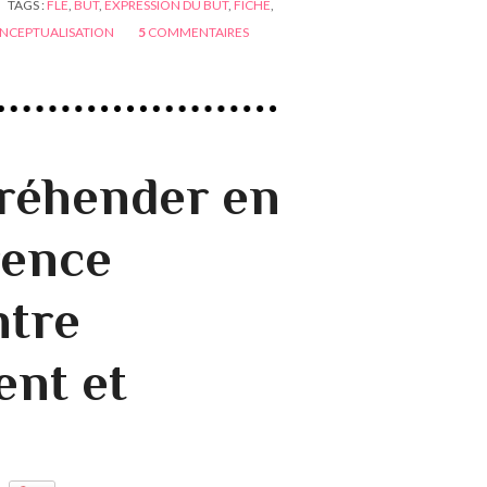
TAGS :
FLE
,
BUT
,
EXPRESSION DU BUT
,
FICHE
,
NCEPTUALISATION
5
COMMENTAIRES
éhender en
rence
ntre
ent et