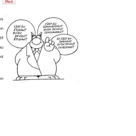
es
on
if
au
nt
en