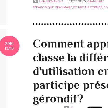
LIEN PERMANENT
CATÉGORIES :
GRAMMAIRE
PÉDAGOGIQUE
,
GRAMMAIRE
,
B2
,
NIVEAU
,
CORRIGÉ
,
CO
Comment appr
2010
13/10
classe la diffé
d'utilisation e
participe prés
gérondif?