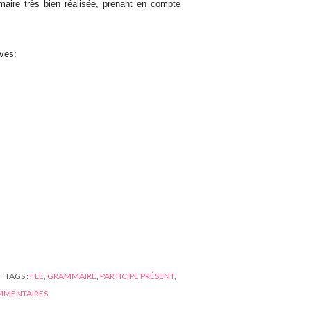
maire très bien réalisée, prenant en compte
èves:
TAGS :
FLE
,
GRAMMAIRE
,
PARTICIPE PRÉSENT
,
MENTAIRES