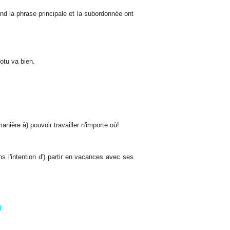
and la phrase principale et la subordonnée ont
otu va bien.
manière à) pouvoir travailler n'importe où!
ns l'intention d') partir en vacances avec ses
f