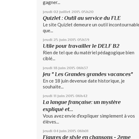
gagner...
jeudi 02
juillet 2015
05h20
Quizlet : Outil au service du FLE
Le site Quizlet demeure un outil incontournable
que...
jeudi 25
juin 2015
05h39
Utile pour travailler le DELF B2
Rien de tel que du matériel pédagogique bien
ciblé...
jeudi 18
juin 2015
06h37
Jeu " Les Grandes grandes vacances"
En ce 18 juin devenue date historique, je
souhaite...
jeudi 11
juin 2015
06h42
La langue française: un mystère
expliqué et...
Vous avez envie d'expliquer simplement à vos
élèves...
jeudi 04
juin 2015
06h01
Figures de style en chansons - 2eme