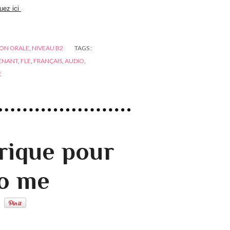
quez ici
ON ORALE
,
NIVEAU B2
TAGS :
ENANT
,
FLE
,
FRANÇAIS
,
AUDIO
,
E
rique pour
to me