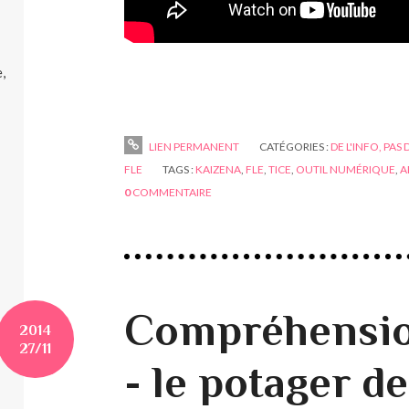
,
LIEN PERMANENT
CATÉGORIES :
DE L'INFO, PAS 
FLE
TAGS :
KAIZENA
,
FLE
,
TICE
,
OUTIL NUMÉRIQUE
,
A
0
COMMENTAIRE
Compréhension
2014
27/11
- le potager d