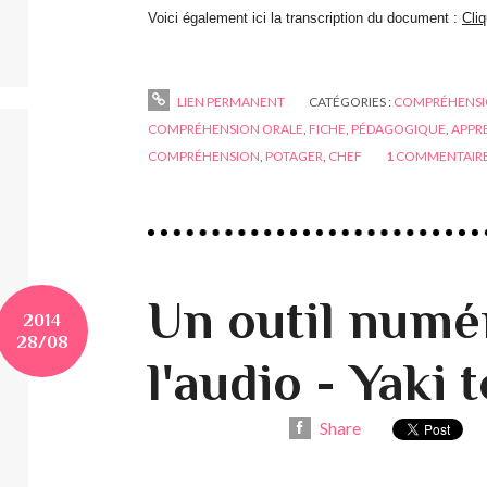
Voici également ici la transcription du document :
Cli
LIEN PERMANENT
CATÉGORIES :
COMPRÉHENSI
COMPRÉHENSION ORALE
,
FICHE
,
PÉDAGOGIQUE
,
APPR
COMPRÉHENSION
,
POTAGER
,
CHEF
1
COMMENTAIR
Un outil numé
2014
28/08
l'audio - Yaki 
Share