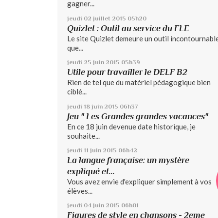
gagner...
jeudi 02
juillet 2015
05h20
Quizlet : Outil au service du FLE
Le site Quizlet demeure un outil incontournable
que...
jeudi 25
juin 2015
05h39
Utile pour travailler le DELF B2
Rien de tel que du matériel pédagogique bien
ciblé...
jeudi 18
juin 2015
06h37
Jeu " Les Grandes grandes vacances"
En ce 18 juin devenue date historique, je
souhaite...
jeudi 11
juin 2015
06h42
La langue française: un mystère
expliqué et...
Vous avez envie d'expliquer simplement à vos
élèves...
jeudi 04
juin 2015
06h01
Figures de style en chansons - 2eme