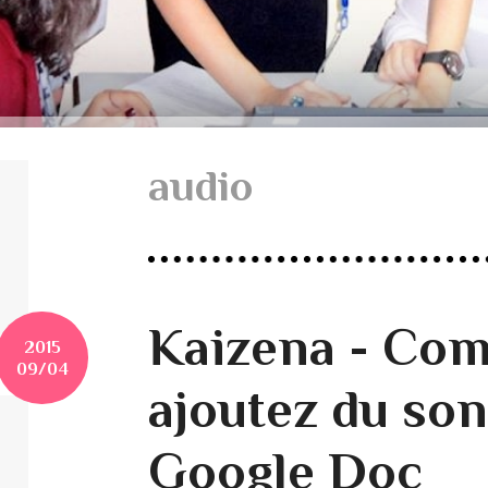
audio
Kaizena - Co
2015
09/04
ajoutez du son
Google Doc