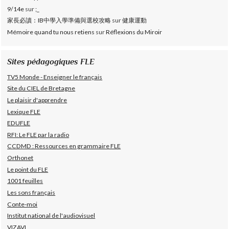
9/14e
sur
;_
家長必讀：IB中學入學準備與選校攻略
sur
健康運動
Mémoire quand tu nous retiens
sur
Réflexions du Miroir
Sites pédagogiques FLE
TV5 Monde - Enseigner le français
Site du CIEL de Bretagne
Le plaisir d'apprendre
Lexique FLE
EDUFLE
RFI: Le FLE par la radio
CCDMD : Ressources en grammaire FLE
Orthonet
Le point du FLE
1001 feuilles
Les sons français
Conte-moi
Institut national de l'audiovisuel
VIZAVI