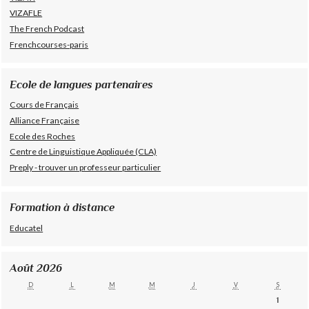
VIZAFLE
The French Podcast
Frenchcourses-paris
Ecole de langues partenaires
Cours de Français
Alliance Française
Ecole des Roches
Centre de Linguistique Appliquée (CLA)
Preply - trouver un professeur particulier
Formation à distance
Educatel
Août 2026
D
L
M
M
J
V
S
1