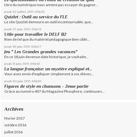
L'ère du numérique nous amène pas essayer de gagner...
jeudi 02
juillet 2015
05h20
Quizlet : Outil au service du FLE
Le site Quizlet demeure un outil incontournable, que...
jeudi 25
juin 2015
05h39
Utile pour travailler le DELF B2
Rien de tel que du matériel pédagogique bien ciblé...
jeudi 18
juin 2015
06h37
Jeu " Les Grandes grandes vacances"
En ce 18 juin devenue date historique, je souhaite...
jeudi 11
juin 2015
06h42
La langue française: un mystère expliqué et...
Vous avez envie d'expliquer simplement à vos élèves...
jeudi 04
juin 2015
06h01
Figures de style en chansons - 2eme partie
Grâce au numéro 407 du Magazine Phosphore, continuons...
Archives
février 2017
octobre 2016
juillet 2016