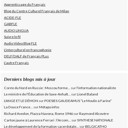
Apprentissage du Français
Blog du Centre Culturel Français de Milan
ACIDE-FLE
GABFLE
AUDIO LINGUA
Suivre le fil
Audio Video Blog FLE
L'interculturel en francophonie
DELF/DALF de Français PLus
L'autre Français
Derniers blogs mis à jour
Corée du Nord en Russie : Moscou forme...
sur
l'information nationaliste
Le ministre de l'Éducation de Saxe-Anhalt...
sur
Lionel Baland
L'ANGE ET LE DÉMON
sur
POESIES GAUDEAMUS ”Le Moulin à Farine”
La Douce France...
sur
Métapo infos
Richard Avedon, Piazza Navona, Rome 1946
sur
Raymond Alcovère
Carton jaune à Laurence Ferrari : l’Arcom...
sur
SYNTHESE NATIONALE
Le développement de la formation sacerdotale...
sur
BELGICATHO