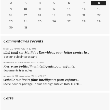
2
3
4
5
6
7
8
9
10
11
12
13
14
15
16
17
18
19
20
21
22
23
24
25
26
27
28
29
30
31
Commentaires récents
jeudi 23
février 2017
17h03
allal touil
sur
Matilda : Des vidéos pour lutter contre la...
c'est un sujet interessant
mercredi 21
décembre 2016
12h05
Pierre
sur
Petits films intelligents pour enfants...
documents très utiles
mercredi 30
novembre 2016
22h07
isabelle
sur
Petits films intelligents pour enfants...
Merci pour ce partage, je suis enseignante en RASED et le...
Carte