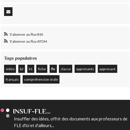
S'abonner au flux RSS
S'abonner au flux ATOM
Tags populaires
vidéo
b2
b1
fiche
fle
classe
apprenants
apprenant
français
compréhension orale
INSUF-FLE...
Insuffler des idées, offrir des documents aux professeurs de
FLE d'ici et d'ailleurs...