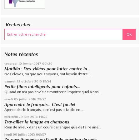
Rechercher
Notes récentes
vendredi 10
février 2017
09h20
Matilda : Des vidéos pour lutter contre la...
Nos élèves, où que nous soyons, ont besoin d'être...
samedi 22
octobre 2016
11h54
Petits films intelligents pour enfants...
Quand on n'a pas envie de montrer n'importe quoi à nos...
mardi 05
juillet 2016
21h32
Apprendre le français... C'est facile!
Apprendre le français, ce n'est pas si facile en...
mercredi 29
juin 2016
14h22
Travailler la langue en chansons
Rien de mieux dans un cours de langue que de faire une...
jeudi 09
juillet 2015
06h37
Ze-questionnaire ou l'outil de création de quiz