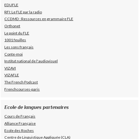
EDUFLE
RFI: Le FLE par la radio
CCDMD : Ressources en grammaire FLE
Orthonet
Le point du FLE
1001 feuilles
Les sons français
Conte-moi
Institut national de l'audiovisuel
VIZAVI
VIZAFLE
The French Podcast
Frenchcourses-paris
Ecole de langues partenaires
Cours de Français
Alliance Française
Ecole des Roches
Centre de Linguistique Appliquée (CLA)