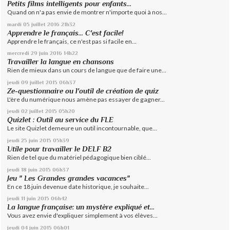
Petits films intelligents pour enfants...
Quand on n'a pas envie de montrer n'importe quoi à nos...
mardi 05
juillet 2016
21h32
Apprendre le français... C'est facile!
Apprendre le français, ce n'est pas si facile en...
mercredi 29
juin 2016
14h22
Travailler la langue en chansons
Rien de mieux dans un cours de langue que de faire une...
jeudi 09
juillet 2015
06h37
Ze-questionnaire ou l'outil de création de quiz
L'ère du numérique nous amène pas essayer de gagner...
jeudi 02
juillet 2015
05h20
Quizlet : Outil au service du FLE
Le site Quizlet demeure un outil incontournable, que...
jeudi 25
juin 2015
05h39
Utile pour travailler le DELF B2
Rien de tel que du matériel pédagogique bien ciblé...
jeudi 18
juin 2015
06h37
Jeu " Les Grandes grandes vacances"
En ce 18 juin devenue date historique, je souhaite...
jeudi 11
juin 2015
06h42
La langue française: un mystère expliqué et...
Vous avez envie d'expliquer simplement à vos élèves...
jeudi 04
juin 2015
06h01