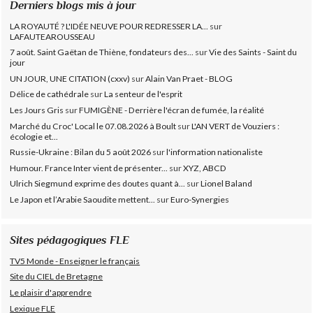
Derniers blogs mis à jour
LA ROYAUTÉ ? L'IDÉE NEUVE POUR REDRESSER LA...
sur
LAFAUTEAROUSSEAU
7 août. Saint Gaëtan de Thiène, fondateurs des...
sur
Vie des Saints - Saint du
jour
UN JOUR, UNE CITATION (cxxv)
sur
Alain Van Praet - BLOG
Délice de cathédrale
sur
La senteur de l'esprit
Les Jours Gris
sur
FUMIGÈNE - Derrière l'écran de fumée, la réalité
Marché du Croc' Local le 07.08.2026 à Boult
sur
L'AN VERT de Vouziers :
écologie et...
Russie-Ukraine : Bilan du 5 août 2026
sur
l'information nationaliste
Humour. France Inter vient de présenter...
sur
XYZ, ABCD
Ulrich Siegmund exprime des doutes quant à...
sur
Lionel Baland
Le Japon et l’Arabie Saoudite mettent...
sur
Euro-Synergies
Sites pédagogiques FLE
TV5 Monde - Enseigner le français
Site du CIEL de Bretagne
Le plaisir d'apprendre
Lexique FLE