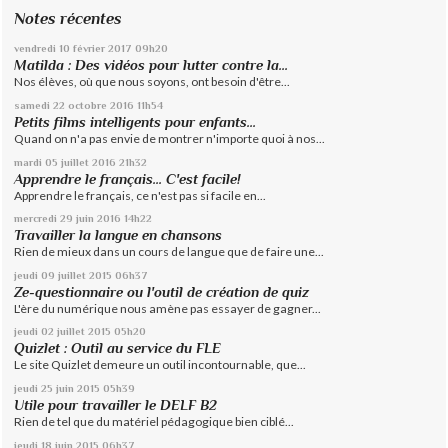
Notes récentes
vendredi 10
février 2017
09h20
Matilda : Des vidéos pour lutter contre la...
Nos élèves, où que nous soyons, ont besoin d'être...
samedi 22
octobre 2016
11h54
Petits films intelligents pour enfants...
Quand on n'a pas envie de montrer n'importe quoi à nos...
mardi 05
juillet 2016
21h32
Apprendre le français... C'est facile!
Apprendre le français, ce n'est pas si facile en...
mercredi 29
juin 2016
14h22
Travailler la langue en chansons
Rien de mieux dans un cours de langue que de faire une...
jeudi 09
juillet 2015
06h37
Ze-questionnaire ou l'outil de création de quiz
L'ère du numérique nous amène pas essayer de gagner...
jeudi 02
juillet 2015
05h20
Quizlet : Outil au service du FLE
Le site Quizlet demeure un outil incontournable, que...
jeudi 25
juin 2015
05h39
Utile pour travailler le DELF B2
Rien de tel que du matériel pédagogique bien ciblé...
jeudi 18
juin 2015
06h37