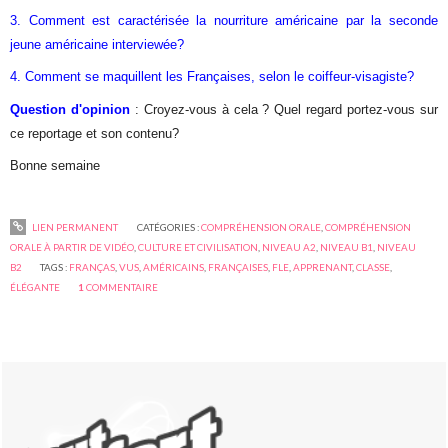
3. Comment est caractérisée la nourriture américaine par la seconde
jeune américaine interviewée?
4. Comment se maquillent les Françaises, selon le coiffeur-visagiste?
Question d'opinion
: Croyez-vous à cela ? Quel regard portez-vous sur
ce reportage et son contenu?
Bonne semaine
LIEN PERMANENT
CATÉGORIES :
COMPRÉHENSION ORALE
,
COMPRÉHENSION
ORALE À PARTIR DE VIDÉO
,
CULTURE ET CIVILISATION
,
NIVEAU A2
,
NIVEAU B1
,
NIVEAU
B2
TAGS :
FRANÇAS
,
VUS
,
AMÉRICAINS
,
FRANÇAISES
,
FLE
,
APPRENANT
,
CLASSE
,
ÉLÉGANTE
1
COMMENTAIRE