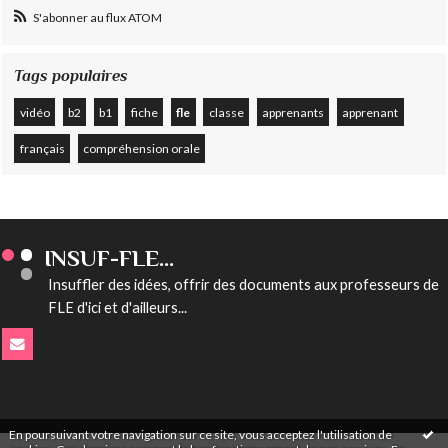
S'abonner au flux ATOM
Tags populaires
vidéo
b2
b1
fiche
fle
classe
apprenants
apprenant
français
compréhension orale
INSUF-FLE...
Insuffler des idées, offrir des documents aux professeurs de
FLE d'ici et d'ailleurs...
En poursuivant votre navigation sur ce site, vous acceptez l'utilisation de