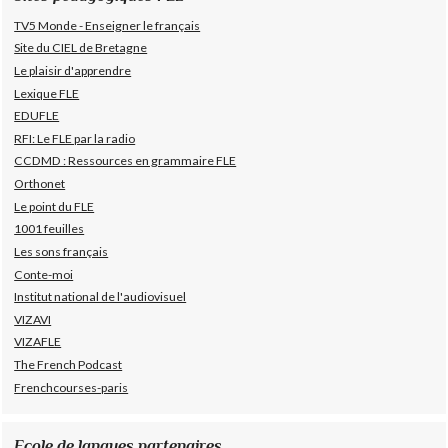
TV5 Monde - Enseigner le français
Site du CIEL de Bretagne
Le plaisir d'apprendre
Lexique FLE
EDUFLE
RFI: Le FLE par la radio
CCDMD : Ressources en grammaire FLE
Orthonet
Le point du FLE
1001 feuilles
Les sons français
Conte-moi
Institut national de l'audiovisuel
VIZAVI
VIZAFLE
The French Podcast
Frenchcourses-paris
Ecole de langues partenaires