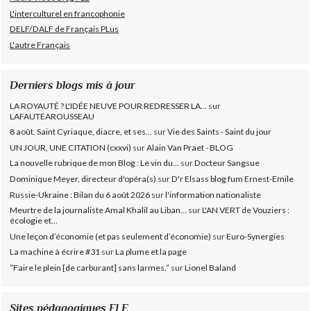
L'interculturel en francophonie
DELF/DALF de Français PLus
L'autre Français
Derniers blogs mis à jour
LA ROYAUTÉ ? L'IDÉE NEUVE POUR REDRESSER LA...
sur
LAFAUTEAROUSSEAU
8 août. Saint Cyriaque, diacre, et ses...
sur
Vie des Saints - Saint du jour
UN JOUR, UNE CITATION (cxxvi)
sur
Alain Van Praet - BLOG
La nouvelle rubrique de mon Blog : Le vin du...
sur
Docteur Sangsue
Dominique Meyer, directeur d'opéra(s)
sur
D'r Elsass blog fum Ernest-Emile
Russie-Ukraine : Bilan du 6 août 2026
sur
l'information nationaliste
Meurtre de la journaliste Amal Khalil au Liban...
sur
L'AN VERT de Vouziers :
écologie et...
Une leçon d’économie (et pas seulement d’économie)
sur
Euro-Synergies
La machine à écrire #31
sur
La plume et la page
”Faire le plein [de carburant] sans larmes.”
sur
Lionel Baland
Sites pédagogiques FLE