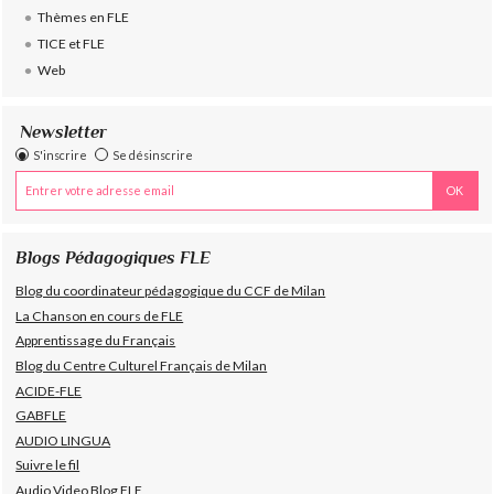
Thèmes en FLE
TICE et FLE
Web
Newsletter
S'inscrire
Se désinscrire
Blogs Pédagogiques FLE
Blog du coordinateur pédagogique du CCF de Milan
La Chanson en cours de FLE
Apprentissage du Français
Blog du Centre Culturel Français de Milan
ACIDE-FLE
GABFLE
AUDIO LINGUA
Suivre le fil
Audio Video Blog FLE