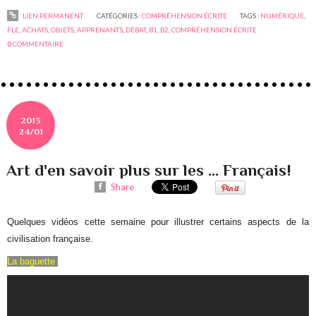
LIEN PERMANENT
CATÉGORIES :
COMPRÉHENSION ÉCRITE
TAGS :
NUMÉRIQUE
,
FLE
,
ACHATS
,
OBJETS
,
APPRENANTS
,
DÉBAT
,
B1
,
B2
,
COMPRÉHENSION ÉCRITE
0
COMMENTAIRE
2013
24/01
Art d'en savoir plus sur les ... Français!
Share
Quelques vidéos cette semaine pour illustrer certains aspects de la
civilisation française.
La baguette