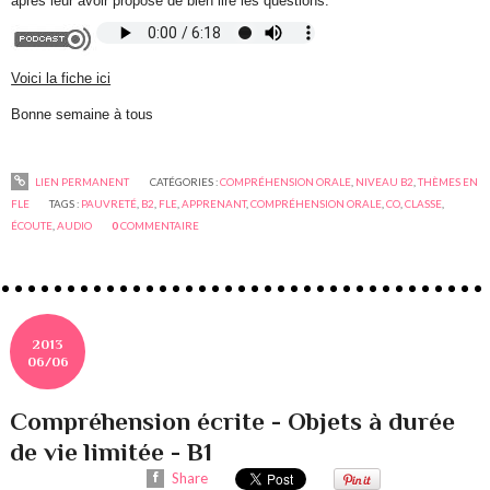
après leur avoir proposé de bien lire les questions.
Voici la fiche ici
Bonne semaine à tous
LIEN PERMANENT
CATÉGORIES :
COMPRÉHENSION ORALE
,
NIVEAU B2
,
THÈMES EN
FLE
TAGS :
PAUVRETÉ
,
B2
,
FLE
,
APPRENANT
,
COMPRÉHENSION ORALE
,
CO
,
CLASSE
,
ÉCOUTE
,
AUDIO
0
COMMENTAIRE
2013
06/06
Compréhension écrite - Objets à durée
de vie limitée - B1
Share