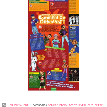
LIEN PERMANENT
CATÉGORIES :
COMPRÉHENSION ÉCRITE
,
NIVEAU B2
,
THÈMES EN