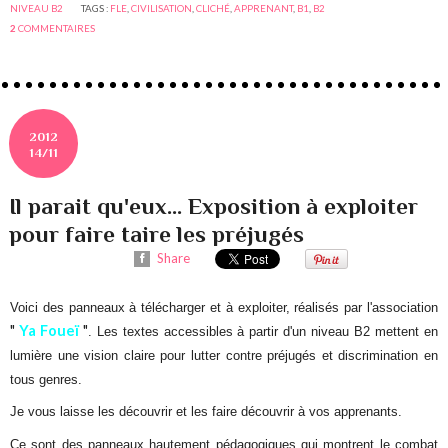
NIVEAU B2
TAGS :
FLE
,
CIVILISATION
,
CLICHÉ
,
APPRENANT
,
B1
,
B2
2
COMMENTAIRES
2012
14/11
Il parait qu'eux... Exposition à exploiter
pour faire taire les préjugés
Share
Voici des panneaux à télécharger et à exploiter, réalisés par l'association
"
Ya Foueï
"
. Les textes accessibles à partir d'un niveau B2 mettent en
lumière une vision claire pour lutter contre préjugés et discrimination en
tous genres.
Je vous laisse les découvrir et les faire découvrir à vos apprenants.
Ce sont des panneaux hautement pédagogiques qui montrent le combat