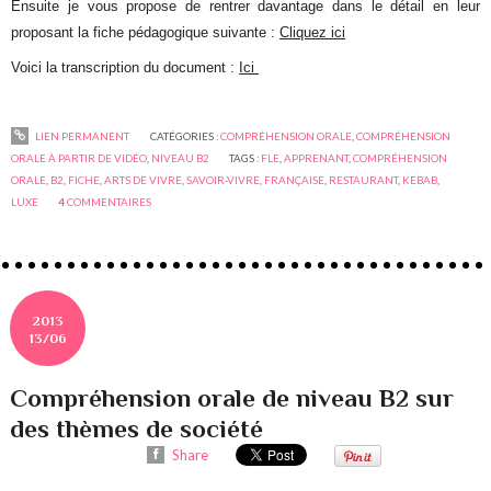
Ensuite je vous propose de rentrer davantage dans le détail en leur
proposant la fiche pédagogique suivante :
Cliquez ici
Voici la transcription du document :
Ici
LIEN PERMANENT
CATÉGORIES :
COMPRÉHENSION ORALE
,
COMPRÉHENSION
ORALE À PARTIR DE VIDÉO
,
NIVEAU B2
TAGS :
FLE
,
APPRENANT
,
COMPRÉHENSION
ORALE
,
B2
,
FICHE
,
ARTS DE VIVRE
,
SAVOIR-VIVRE
,
FRANÇAISE
,
RESTAURANT
,
KEBAB
,
LUXE
4
COMMENTAIRES
2013
13/06
Compréhension orale de niveau B2 sur
des thèmes de société
Share