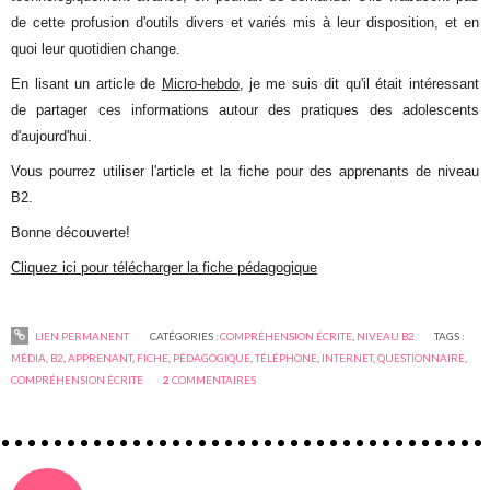
de cette profusion d'outils divers et variés mis à leur disposition, et en
quoi leur quotidien change.
En lisant un article de
Micro-hebdo
, je me suis dit qu'il était intéressant
de partager ces informations autour des pratiques des adolescents
d'aujourd'hui.
Vous pourrez utiliser l'article et la fiche pour des apprenants de niveau
B2.
Bonne découverte!
Cliquez ici pour télécharger la fiche pédagogique
LIEN PERMANENT
CATÉGORIES :
COMPRÉHENSION ÉCRITE
,
NIVEAU B2
TAGS :
MÉDIA
,
B2
,
APPRENANT
,
FICHE
,
PÉDAGOGIQUE
,
TÉLÉPHONE
,
INTERNET
,
QUESTIONNAIRE
,
COMPRÉHENSION ÉCRITE
2
COMMENTAIRES