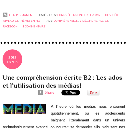
LIEN PERMANENT
CATÉGORIES :
COMPRÉHENSION ORALE À PARTIR DE VIDÉO
,
NIVEAU B2
,
THÈMES EN FLE
TAGS :
COMPRÉHENSION
,
VIDÉO
,
FICHE
,
FLE
,
B2
,
FACEBOOK
1
COMMENTAIRE
2012
07/06
Une compréhension écrite B2 : Les ados
et l'utilisation des médias!
Share
A l'heure où les médias nous entourent
quotidiennement, où les adolescents
baignent littéralement dans un univers
technologiquement avancé, on pourrait se demander s'ils n'abusent pas