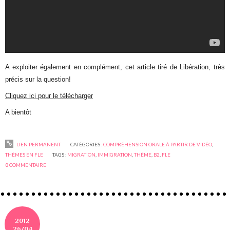
A exploiter également en complément, cet article tiré de Libération, très
précis sur la question!
Cliquez ici pour le télécharger
A bientôt
LIEN PERMANENT
CATÉGORIES :
COMPRÉHENSION ORALE À PARTIR DE VIDÉO
,
THÈMES EN FLE
TAGS :
MIGRATION
,
IMMIGRATION
,
THÈME
,
B2
,
FLE
0
COMMENTAIRE
2012
26/04