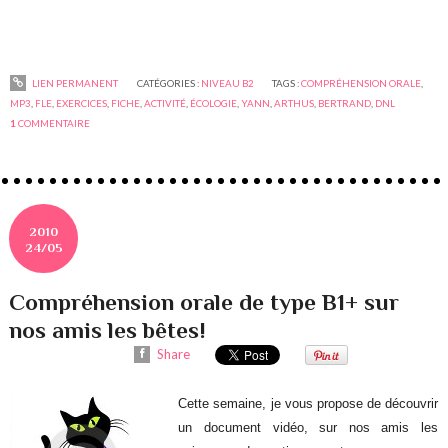
LIEN PERMANENT
CATÉGORIES :
NIVEAU B2
TAGS :
COMPRÉHENSION ORALE
,
MP3
,
FLE
,
EXERCICES
,
FICHE
,
ACTIVITÉ
,
ÉCOLOGIE
,
YANN
,
ARTHUS
,
BERTRAND
,
DNL
1
COMMENTAIRE
2010
24/05
Compréhension orale de type B1+ sur
nos amis les bêtes!
Share
Cette semaine, je vous propose de découvrir
un document vidéo, sur nos amis les