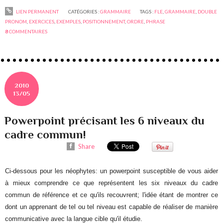
LIEN PERMANENT
CATÉGORIES :
GRAMMAIRE
TAGS :
FLE
,
GRAMMAIRE
,
DOUBLE
PRONOM
,
EXERCICES
,
EXEMPLES
,
POSITIONNEMENT
,
ORDRE
,
PHRASE
8
COMMENTAIRES
2010
13/05
Powerpoint précisant les 6 niveaux du
cadre commun!
Share
Ci-dessous pour les néophytes: un powerpoint susceptible de vous aider
à mieux comprendre ce que représentent les six niveaux du cadre
commun de référence et ce qu'ils recouvrent; l'idée étant de montrer ce
dont un apprenant de tel ou tel niveau est capable de réaliser de manière
communicative avec la langue cible qu'il étudie.