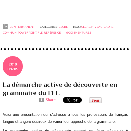
LIEN PERMANENT
CATÉGORIES :
CECRL
TAGS :
CECRL
,
NIVEAU
,
CADRE
COMMUN
,
POWERPOINT
,
FLE
,
RÉFÉRENCE
6
COMMENTAIRES
2010
09/05
La démarche active de découverte en
grammaire du FLE
Share
Voici une présentation qui s'adresse à tous les professeurs de français
langue étrangère désireux de varier leur approche de la grammaire.
La grammaire active de découverte permet de faire découvrir à