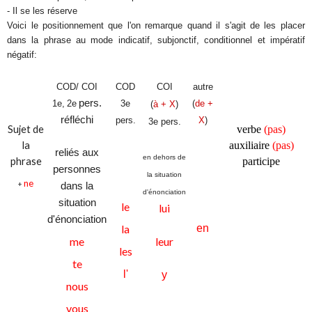
- Il se les réserve
Voici le positionnement que l'on remarque quand il s'agit de les placer
dans la phrase au mode indicatif, subjonctif, conditionnel et impératif
négatif:
COI
COD/ COI
COD
autre
pers.
1e,
2e
3e
(
de +
(
à + X
)
réfléchi
pers.
X
)
3e pers.
Sujet de
verbe
(pas)
la
auxiliaire
(pas)
reliés aux
en dehors de
phrase
participe
personnes
la situation
ne
+
dans la
d'énonciation
situation
le
lui
d'énonciation
la
en
leur
me
les
te
l'
y
nous
vous