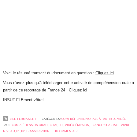
Voici le résumé transcrit du document en question :
Cliquez ici
Vous n'avez plus qu'à télécharger cette activité de compréhension orale à
partir de ce reportage de France 24 :
Cliquez ici
INSUF-FLEment vôtre!
LIEN PERMANENT
CATÉGORIES :
COMPRÉHENSION ORALE À PARTIR DE VIDÉO
TAGS :
COMPRÉHENSION ORALE
,
CHAT
,
FLE
,
VIDÉO
,
ÉMISSION
,
FRANCE 24
,
ARTS DE VIVRE
,
NIVEAU
,
B1
,
B2
,
TRANSCRIPTION
0
COMMENTAIRE