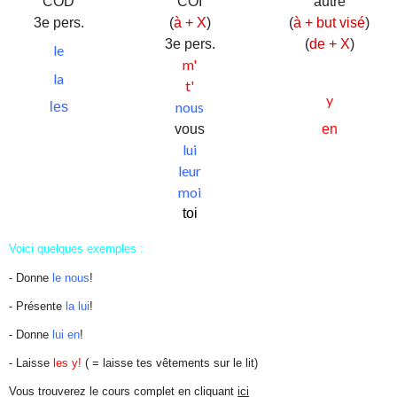
COI
COD
autre
(
à + X
)
3e pers.
(
à + but visé
)
3e pers.
(
de + X
)
le
m'
la
t'
y
nous
les
vous
en
lui
leur
moi
toi
Voici quelques exemples :
- Donne
le nous
!
- Présente
la lui
!
- Donne
lui en
!
- Laisse
les y!
( = laisse tes vêtements sur le lit)
Vous trouverez le cours complet en cliquant
ici