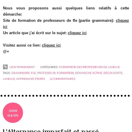
Nous vous proposons aussi quelques liens relatifs à cette
démarche:
Site de formation de professeurs de fle (partie grammaire):
cliquez
ici
Un article que j'ai écrit sur le sujet:
cliquez ici
Visitez aussi ce lien:
cliquez ici
@+
LIEN PERMANENT
CATÉGORIES :
FORMATION DES PROFESSEURS DE LANGUE
TAGS :
GRAMMAIRE
,
FLE
,
PROFESSEUR
,
FORMATION
,
DÉMARCHE ACTIVE
,
DÉCOUVERTE
,
LANGUE
,
APPRENANT
,
ÉTAPES
2
COMMENTAIRES
2010
04/05
L'Alternance imparfait et passé