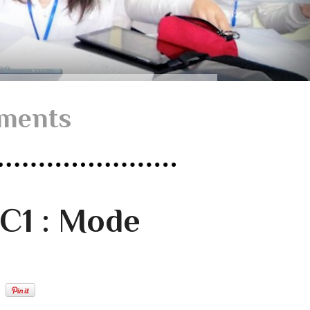
cments
 C1 : Mode