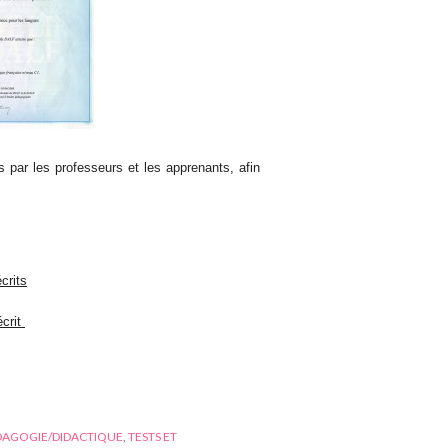
is par les professeurs et les apprenants, afin
crits
écrit
DAGOGIE/DIDACTIQUE
,
TESTS ET