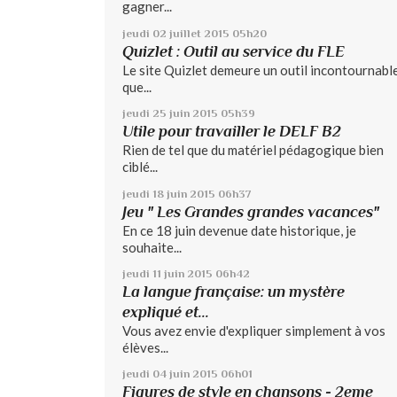
gagner...
jeudi 02
juillet 2015
05h20
Quizlet : Outil au service du FLE
Le site Quizlet demeure un outil incontournable
que...
jeudi 25
juin 2015
05h39
Utile pour travailler le DELF B2
Rien de tel que du matériel pédagogique bien
ciblé...
jeudi 18
juin 2015
06h37
Jeu " Les Grandes grandes vacances"
En ce 18 juin devenue date historique, je
souhaite...
jeudi 11
juin 2015
06h42
La langue française: un mystère
expliqué et...
Vous avez envie d'expliquer simplement à vos
élèves...
jeudi 04
juin 2015
06h01
Figures de style en chansons - 2eme