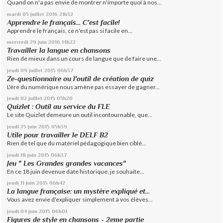
Quand on n'a pas envie de montrer n'importe quoi à nos...
mardi 05
juillet 2016
21h32
Apprendre le français... C'est facile!
Apprendre le français, ce n'est pas si facile en...
mercredi 29
juin 2016
14h22
Travailler la langue en chansons
Rien de mieux dans un cours de langue que de faire une...
jeudi 09
juillet 2015
06h37
Ze-questionnaire ou l'outil de création de quiz
L'ère du numérique nous amène pas essayer de gagner...
jeudi 02
juillet 2015
05h20
Quizlet : Outil au service du FLE
Le site Quizlet demeure un outil incontournable, que...
jeudi 25
juin 2015
05h39
Utile pour travailler le DELF B2
Rien de tel que du matériel pédagogique bien ciblé...
jeudi 18
juin 2015
06h37
Jeu " Les Grandes grandes vacances"
En ce 18 juin devenue date historique, je souhaite...
jeudi 11
juin 2015
06h42
La langue française: un mystère expliqué et...
Vous avez envie d'expliquer simplement à vos élèves...
jeudi 04
juin 2015
06h01
Figures de style en chansons - 2eme partie