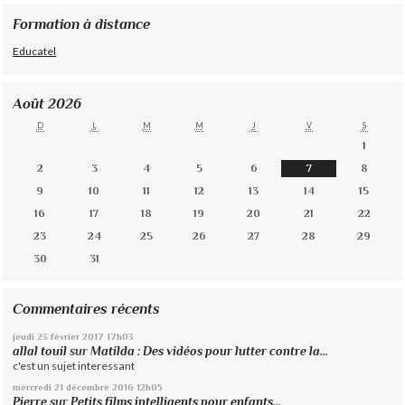
Formation à distance
Educatel
Août 2026
D
L
M
M
J
V
S
1
2
3
4
5
6
7
8
9
10
11
12
13
14
15
16
17
18
19
20
21
22
23
24
25
26
27
28
29
30
31
Commentaires récents
jeudi 23
février 2017
17h03
allal touil
sur
Matilda : Des vidéos pour lutter contre la...
c'est un sujet interessant
mercredi 21
décembre 2016
12h05
Pierre
sur
Petits films intelligents pour enfants...