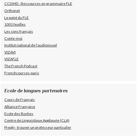
CCDMD : Ressources en grammaire FLE
Orthonet
Le point du FLE
1001 feuilles
Les sons français
Conte-moi
Institut national de l'audiovisuel
VIZAVI
VIZAFLE
The French Podcast
Frenchcourses-paris
Ecole de langues partenaires
Cours de Français
Alliance Française
Ecole des Roches
Centre de Linguistique Appliquée (CLA)
Preply - trouver un professeur particulier