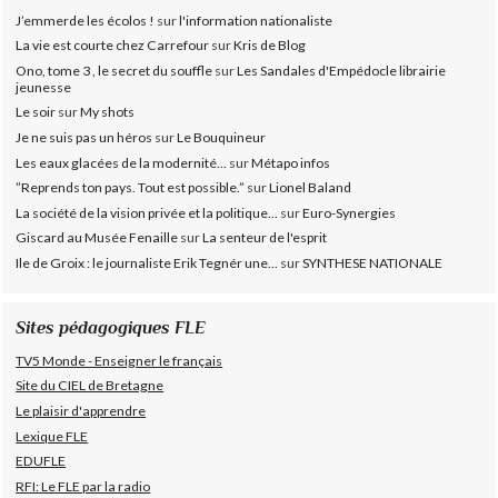
J’emmerde les écolos !
sur
l'information nationaliste
La vie est courte chez Carrefour
sur
Kris de Blog
Ono, tome 3 , le secret du souffle
sur
Les Sandales d'Empédocle librairie
jeunesse
Le soir
sur
My shots
Je ne suis pas un héros
sur
Le Bouquineur
Les eaux glacées de la modernité...
sur
Métapo infos
”Reprends ton pays. Tout est possible.”
sur
Lionel Baland
La société de la vision privée et la politique...
sur
Euro-Synergies
Giscard au Musée Fenaille
sur
La senteur de l'esprit
Ile de Groix : le journaliste Erik Tegnér une...
sur
SYNTHESE NATIONALE
Sites pédagogiques FLE
TV5 Monde - Enseigner le français
Site du CIEL de Bretagne
Le plaisir d'apprendre
Lexique FLE
EDUFLE
RFI: Le FLE par la radio