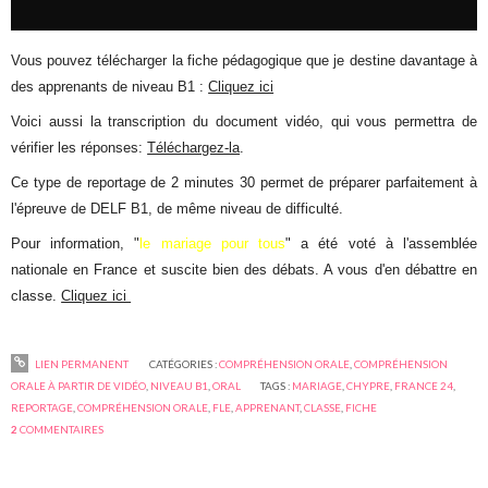
Vous pouvez télécharger la fiche pédagogique que je destine davantage à
des apprenants de niveau B1 :
Cliquez ici
Voici aussi la transcription du document vidéo, qui vous permettra de
vérifier les réponses:
Téléchargez-la
.
Ce type de reportage de 2 minutes 30 permet de préparer parfaitement à
l'épreuve de DELF B1, de même niveau de difficulté.
Pour information, "
le mariage pour tous
" a été voté à l'assemblée
nationale en France et suscite bien des débats. A vous d'en débattre en
classe.
Cliquez ici
LIEN PERMANENT
CATÉGORIES :
COMPRÉHENSION ORALE
,
COMPRÉHENSION
ORALE À PARTIR DE VIDÉO
,
NIVEAU B1
,
ORAL
TAGS :
MARIAGE
,
CHYPRE
,
FRANCE 24
,
REPORTAGE
,
COMPRÉHENSION ORALE
,
FLE
,
APPRENANT
,
CLASSE
,
FICHE
2
COMMENTAIRES