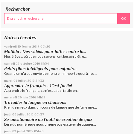
Rechercher
Notes récentes
vendredi 10
février 2017
09h20
Matilda : Des vidéos pour lutter contre la...
Nos élèves, où que nous soyons, ont besoin d'être...
samedi 22
octobre 2016
11h54
Petits films intelligents pour enfants...
Quand on n'a pas envie de montrer n'importe quoi à nos...
mardi 05
juillet 2016
21h32
Apprendre le français... C'est facile!
Apprendre le français, ce n'est pas si facile en...
mercredi 29
juin 2016
14h22
Travailler la langue en chansons
Rien de mieux dans un cours de langue que de faire une...
jeudi 09
juillet 2015
06h37
Ze-questionnaire ou l'outil de création de quiz
L'ère du numérique nous amène pas essayer de gagner...
jeudi 02
juillet 2015
05h20