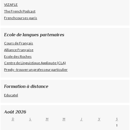
VIZAFLE
The French Podcast
Frenchcourses-paris
Ecole de langues partenaires
Cours de Français
Alliance Française
Ecole des Roches
Centre de Linguistique Appliquée (CLA)
Preply - trouver un professeur particulier
Formation à distance
Educatel
Août 2026
D
L
M
M
J
V
S
1