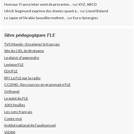
Humour. France Inter vient de présenter...
sur
XYZ, ABCD
Ulrich Siegmund exprime des doutes quant à...
sur
Lionel Baland
Le Japon et l’Arabie Saoudite mettent...
sur
Euro-Synergies
Sites pédagogiques FLE
TV5 Monde - Enseigner le français
Site du CIEL de Bretagne
Le plaisir d'apprendre
Lexique FLE
EDUFLE
RFI: Le FLE par la radio
CCDMD : Ressources en grammaire FLE
Orthonet
Le point du FLE
1001 feuilles
Les sons français
Conte-moi
Institut national de l'audiovisuel
VIZAVI