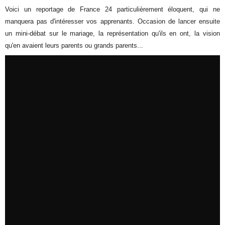
Voici un reportage de France 24 particulièrement éloquent, qui ne
manquera pas d'intéresser vos apprenants. Occasion de lancer ensuite
un mini-débat sur le mariage, la représentation qu'ils en ont, la vision
qu'en avaient leurs parents ou grands parents...