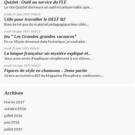
Quizlet : Outil au service du FLE
Le site Quizlet demeure un outil incontournable, que...
jeudi 25
juin 2015
05h39
Utile pour travailler le DELF B2
Rien de tel que du matériel pédagogique bien ciblé...
jeudi 18
juin 2015
06h37
Jeu " Les Grandes grandes vacances"
En ce 18 juin devenue date historique, je souhaite...
jeudi 11
juin 2015
06h42
La langue française: un mystère expliqué et...
Vous avez envie d'expliquer simplement à vos élèves...
jeudi 04
juin 2015
06h01
Figures de style en chansons - 2eme partie
Grâce au numéro 407 du Magazine Phosphore, continuons...
Archives
février 2017
octobre 2016
juillet 2016
juin 2016
juillet 2015