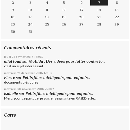
2
3
4
5
6
7
8
9
10
11
12
13
14
15
16
17
18
19
20
21
22
23
24
25
26
27
28
29
30
31
Commentaires récents
jeudi 23
février 2017
17h03
allal touil
sur
Matilda : Des vidéos pour lutter contre la...
c'est un sujet interessant
mercredi 21
décembre 2016
12h05
Pierre
sur
Petits films intelligents pour enfants...
documents très utiles
mercredi 30
novembre 2016
22h07
isabelle
sur
Petits films intelligents pour enfants...
Merci pour ce partage, je suis enseignante en RASED et le...
Carte