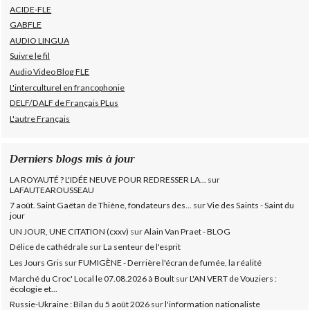
ACIDE-FLE
GABFLE
AUDIO LINGUA
Suivre le fil
Audio Video Blog FLE
L'interculturel en francophonie
DELF/DALF de Français PLus
L'autre Français
Derniers blogs mis à jour
LA ROYAUTÉ ? L'IDÉE NEUVE POUR REDRESSER LA...
sur
LAFAUTEAROUSSEAU
7 août. Saint Gaëtan de Thiène, fondateurs des...
sur
Vie des Saints - Saint du
jour
UN JOUR, UNE CITATION (cxxv)
sur
Alain Van Praet - BLOG
Délice de cathédrale
sur
La senteur de l'esprit
Les Jours Gris
sur
FUMIGÈNE - Derrière l'écran de fumée, la réalité
Marché du Croc' Local le 07.08.2026 à Boult
sur
L'AN VERT de Vouziers :
écologie et...
Russie-Ukraine : Bilan du 5 août 2026
sur
l'information nationaliste