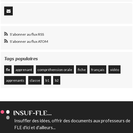
S'abonner au flux RSS
S'abonner au flux ATOM
Tags populaires
fle
apprenant
compréhension orale
fiche
français
vidéo
apprenants
classe
b1
b2
INSUF-FLE...
Insuffler des idées, offrir des documents aux professeurs de
FLE d'ici et d'ailleurs...