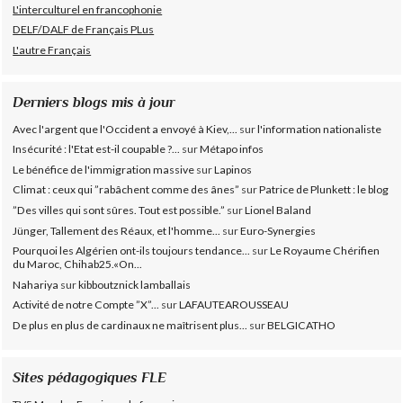
L'interculturel en francophonie
DELF/DALF de Français PLus
L'autre Français
Derniers blogs mis à jour
Avec l'argent que l'Occident a envoyé à Kiev,...
sur
l'information nationaliste
Insécurité : l'Etat est-il coupable ?...
sur
Métapo infos
Le bénéfice de l'immigration massive
sur
Lapinos
Climat : ceux qui ”rabâchent comme des ânes”
sur
Patrice de Plunkett : le blog
”Des villes qui sont sûres. Tout est possible.”
sur
Lionel Baland
Jünger, Tallement des Réaux, et l'homme...
sur
Euro-Synergies
Pourquoi les Algérien ont-ils toujours tendance...
sur
Le Royaume Chérifien
du Maroc, Chihab25.«On...
Nahariya
sur
kibboutznick lamballais
Activité de notre Compte ”X”...
sur
LAFAUTEAROUSSEAU
De plus en plus de cardinaux ne maîtrisent plus...
sur
BELGICATHO
Sites pédagogiques FLE