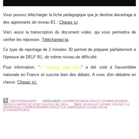
Vous pouvez télécharger la fiche pédagogique que je destine davantage à
des apprenants de niveau B1 :
Cliquez ici
Voici aussi la transcription du document vidéo, qui vous permettra de
vérifier les réponses:
Téléchargez-la
.
Ce type de reportage de 2 minutes 30 permet de préparer parfaitement à
l'épreuve de DELF B1, de même niveau de difficulté.
Pour information, "
le mariage pour tous
" a été voté à l'assemblée
nationale en France et suscite bien des débats. A vous d'en débattre en
classe.
Cliquez ici
LIEN PERMANENT
CATÉGORIES :
COMPRÉHENSION ORALE
,
COMPRÉHENSION
ORALE À PARTIR DE VIDÉO
,
NIVEAU B1
,
ORAL
TAGS :
MARIAGE
,
CHYPRE
,
FRANCE 24
,
REPORTAGE
,
COMPRÉHENSION ORALE
,
FLE
,
APPRENANT
,
CLASSE
,
FICHE
2
COMMENTAIRES