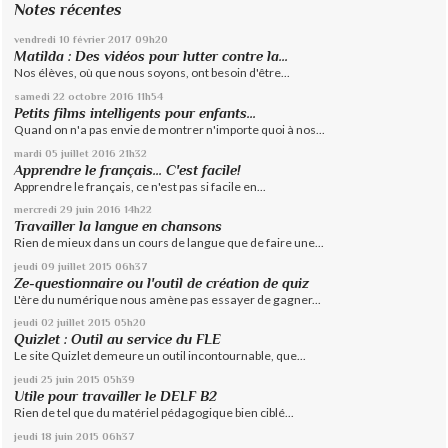
Notes récentes
vendredi 10
février 2017
09h20
Matilda : Des vidéos pour lutter contre la...
Nos élèves, où que nous soyons, ont besoin d'être...
samedi 22
octobre 2016
11h54
Petits films intelligents pour enfants...
Quand on n'a pas envie de montrer n'importe quoi à nos...
mardi 05
juillet 2016
21h32
Apprendre le français... C'est facile!
Apprendre le français, ce n'est pas si facile en...
mercredi 29
juin 2016
14h22
Travailler la langue en chansons
Rien de mieux dans un cours de langue que de faire une...
jeudi 09
juillet 2015
06h37
Ze-questionnaire ou l'outil de création de quiz
L'ère du numérique nous amène pas essayer de gagner...
jeudi 02
juillet 2015
05h20
Quizlet : Outil au service du FLE
Le site Quizlet demeure un outil incontournable, que...
jeudi 25
juin 2015
05h39
Utile pour travailler le DELF B2
Rien de tel que du matériel pédagogique bien ciblé...
jeudi 18
juin 2015
06h37