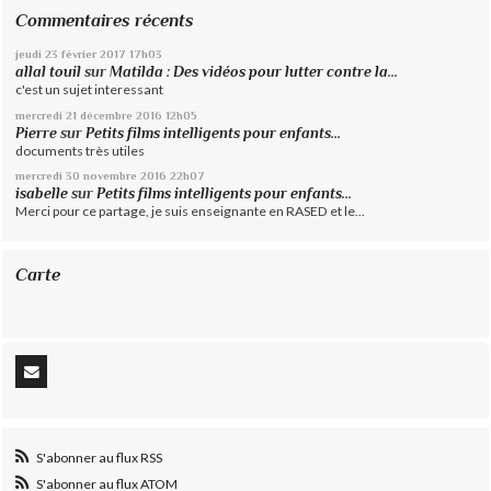
Commentaires récents
jeudi 23
février 2017
17h03
allal touil
sur
Matilda : Des vidéos pour lutter contre la...
c'est un sujet interessant
mercredi 21
décembre 2016
12h05
Pierre
sur
Petits films intelligents pour enfants...
documents très utiles
mercredi 30
novembre 2016
22h07
isabelle
sur
Petits films intelligents pour enfants...
Merci pour ce partage, je suis enseignante en RASED et le...
Carte
S'abonner au flux RSS
S'abonner au flux ATOM