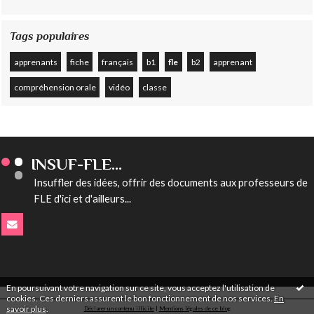
Tags populaires
apprenants
fiche
français
b1
fle
b2
apprenant
compréhension orale
vidéo
classe
INSUF-FLE...
Insuffler des idées, offrir des documents aux professeurs de
FLE d'ici et d'ailleurs...
En poursuivant votre navigation sur ce site, vous acceptez l'utilisation de
cookies. Ces derniers assurent le bon fonctionnement de nos services.
En
savoir plus
.
Déclarer un contenu illicite
|
Mentions légales de ce blog