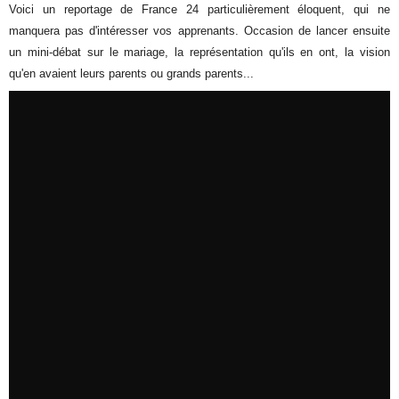
Voici un reportage de France 24 particulièrement éloquent, qui ne
manquera pas d'intéresser vos apprenants. Occasion de lancer ensuite
un mini-débat sur le mariage, la représentation qu'ils en ont, la vision
qu'en avaient leurs parents ou grands parents...