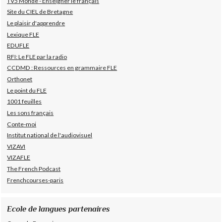
TV5 Monde - Enseigner le français
Site du CIEL de Bretagne
Le plaisir d'apprendre
Lexique FLE
EDUFLE
RFI: Le FLE par la radio
CCDMD : Ressources en grammaire FLE
Orthonet
Le point du FLE
1001 feuilles
Les sons français
Conte-moi
Institut national de l'audiovisuel
VIZAVI
VIZAFLE
The French Podcast
Frenchcourses-paris
Ecole de langues partenaires