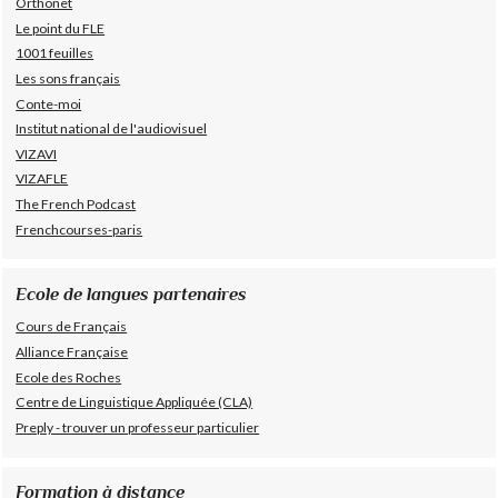
Orthonet
Le point du FLE
1001 feuilles
Les sons français
Conte-moi
Institut national de l'audiovisuel
VIZAVI
VIZAFLE
The French Podcast
Frenchcourses-paris
Ecole de langues partenaires
Cours de Français
Alliance Française
Ecole des Roches
Centre de Linguistique Appliquée (CLA)
Preply - trouver un professeur particulier
Formation à distance