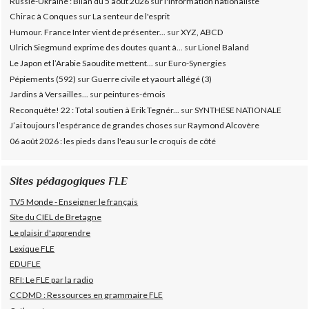
Russie-Ukraine : Bilan du 5 août 2026
sur
l'information nationaliste
Chirac à Conques
sur
La senteur de l'esprit
Humour. France Inter vient de présenter...
sur
XYZ, ABCD
Ulrich Siegmund exprime des doutes quant à...
sur
Lionel Baland
Le Japon et l’Arabie Saoudite mettent...
sur
Euro-Synergies
Pépiements (592)
sur
Guerre civile et yaourt allégé (3)
Jardins à Versailles...
sur
peintures-émois
Reconquête! 22 : Total soutien à Erik Tegnér...
sur
SYNTHESE NATIONALE
J’ai toujours l’espérance de grandes choses
sur
Raymond Alcovère
06 août 2026 : les pieds dans l'eau
sur
le croquis de côté
Sites pédagogiques FLE
TV5 Monde - Enseigner le français
Site du CIEL de Bretagne
Le plaisir d'apprendre
Lexique FLE
EDUFLE
RFI: Le FLE par la radio
CCDMD : Ressources en grammaire FLE