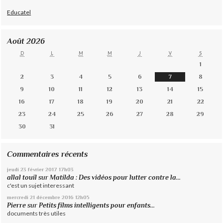
Educatel
Août 2026
D
L
M
M
J
V
S
1
2
3
4
5
6
7
8
9
10
11
12
13
14
15
16
17
18
19
20
21
22
23
24
25
26
27
28
29
30
31
Commentaires récents
jeudi 23
février 2017
17h03
allal touil
sur
Matilda : Des vidéos pour lutter contre la...
c'est un sujet interessant
mercredi 21
décembre 2016
12h05
Pierre
sur
Petits films intelligents pour enfants...
documents très utiles