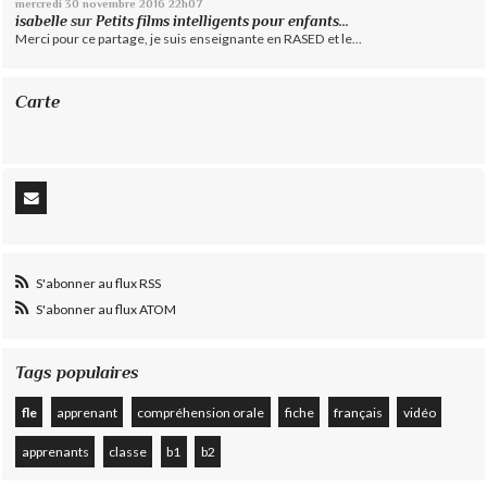
mercredi 30
novembre 2016
22h07
isabelle
sur
Petits films intelligents pour enfants...
Merci pour ce partage, je suis enseignante en RASED et le...
Carte
S'abonner au flux RSS
S'abonner au flux ATOM
Tags populaires
fle
apprenant
compréhension orale
fiche
français
vidéo
apprenants
classe
b1
b2