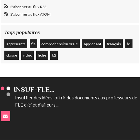
S'abonner au flux RSS
S'abonner au flux ATOM
Tags populaires
apprenants
fle
compréhension orale
apprenant
français
b1
classe
vidéo
fiche
b2
INSUF-FLE...
Insuffler des idées, offrir des documents aux professeurs de
FLE d'ici et d'ailleurs...