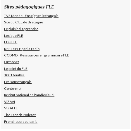
Sites pédagogiques FLE
TV5 Monde - Enseigner le français
Site du CIEL de Bretagne
Le plaisir d'apprendre
Lexique FLE
EDUFLE
RFI: Le FLE par la radio
CCDMD : Ressources en grammaire FLE
Orthonet
Le point du FLE
1001 feuilles
Les sons français
Conte-moi
Institut national de l'audiovisuel
VIZAVI
VIZAFLE
The French Podcast
Frenchcourses-paris