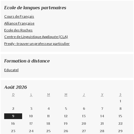
Ecole de langues partenaires
Cours de Français
Alliance Française
Ecole des Roches
Centre de Linguistique Appliquée (CLA)
Preply - trouver un professeur particulier
Formation à distance
Educatel
Août 2026
D
L
M
M
J
V
S
1
2
3
4
5
6
7
8
9
10
11
12
13
14
15
16
17
18
19
20
21
22
23
24
25
26
27
28
29