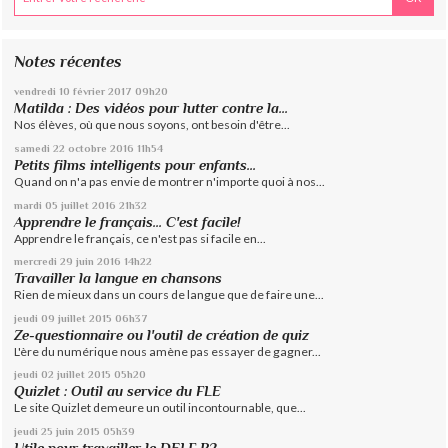
Notes récentes
vendredi 10
février 2017
09h20
Matilda : Des vidéos pour lutter contre la...
Nos élèves, où que nous soyons, ont besoin d'être...
samedi 22
octobre 2016
11h54
Petits films intelligents pour enfants...
Quand on n'a pas envie de montrer n'importe quoi à nos...
mardi 05
juillet 2016
21h32
Apprendre le français... C'est facile!
Apprendre le français, ce n'est pas si facile en...
mercredi 29
juin 2016
14h22
Travailler la langue en chansons
Rien de mieux dans un cours de langue que de faire une...
jeudi 09
juillet 2015
06h37
Ze-questionnaire ou l'outil de création de quiz
L'ère du numérique nous amène pas essayer de gagner...
jeudi 02
juillet 2015
05h20
Quizlet : Outil au service du FLE
Le site Quizlet demeure un outil incontournable, que...
jeudi 25
juin 2015
05h39