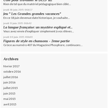
Utile pour travailler le DELF B2
Rien de tel que du matériel pédagogique bien ciblé...
jeudi 18
juin 2015
06h37
Jeu " Les Grandes grandes vacances"
En ce 18 juin devenue date historique, je souhaite...
jeudi 11
juin 2015
06h42
La langue française: un mystère expliqué et...
Vous avez envie d'expliquer simplement à vos élèves...
jeudi 04
juin 2015
06h01
Figures de style en chansons - 2eme partie
Grâce au numéro 407 du Magazine Phosphore, continuons...
Archives
février 2017
octobre 2016
juillet 2016
juin 2016
juillet 2015
juin 2015
mai 2015
avril 2015