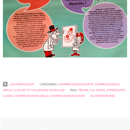
LIEN PERMANENT
CATÉGORIES :
COMPRÉHENSION ÉCRITE
,
COMPRÉHENSION
ORALE
,
CULTURE ET CIVILISATION
,
NIVEAU B2
TAGS :
PRESSE
,
FLE
,
MÉDIA
,
APPRENANTS
,
CLASSE
,
COMPRÉHENSION ORALE
,
COMPRÉHENSION ÉCRITE
3
COMMENTAIRES