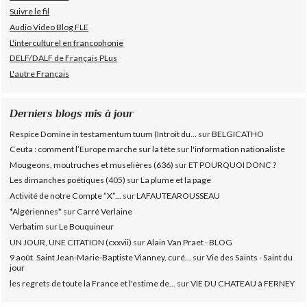
Suivre le fil
Audio Video Blog FLE
L'interculturel en francophonie
DELF/DALF de Français PLus
L'autre Français
Derniers blogs mis à jour
Respice Domine in testamentum tuum (Introit du...
sur
BELGICATHO
Ceuta : comment l’Europe marche sur la tête
sur
l'information nationaliste
Mougeons, moutruches et muselières (636)
sur
ET POURQUOI DONC ?
Les dimanches poétiques (405)
sur
La plume et la page
Activité de notre Compte ”X”...
sur
LAFAUTEAROUSSEAU
*Algériennes*
sur
Carré Verlaine
Verbatim
sur
Le Bouquineur
UN JOUR, UNE CITATION (cxxvii)
sur
Alain Van Praet - BLOG
9 août. Saint Jean-Marie-Baptiste Vianney, curé...
sur
Vie des Saints - Saint du
jour
les regrets de toute la France et l'estime de...
sur
VIE DU CHATEAU à FERNEY