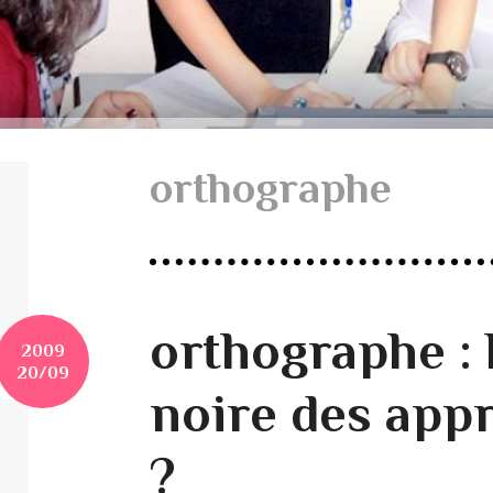
orthographe
orthographe : 
2009
20/09
noire des app
?