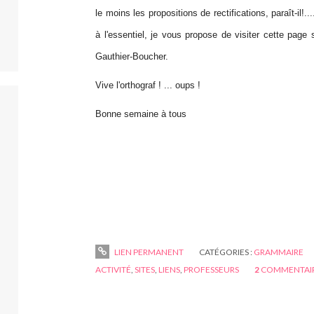
le moins les propositions de rectifications, paraît-il!.
à l'essentiel, je vous propose de visiter cette page
Gauthier-Boucher.
Vive l'orthograf ! ... oups !
Bonne semaine à tous
LIEN PERMANENT
CATÉGORIES :
GRAMMAIRE
ACTIVITÉ
,
SITES
,
LIENS
,
PROFESSEURS
2
COMMENTAI