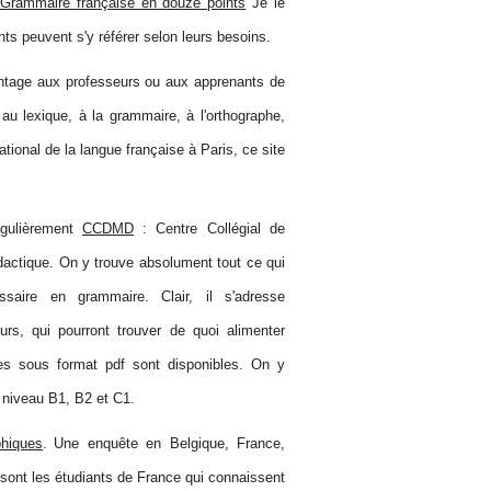
Grammaire française en douze points
Je le
nts peuvent s'y référer selon leurs besoins.
vantage aux professeurs ou aux apprenants de
u lexique, à la grammaire, à l'orthographe,
tional de la langue française à Paris, ce site
égulièrement
CCDMD
: Centre Collégial de
actique. On y trouve absolument tout ce qui
saire en grammaire. Clair, il s'adresse
urs, qui pourront trouver de quoi alimenter
ces sous format pdf sont disponibles. On y
 niveau B1, B2 et C1.
phiques
.
Une enquête en Belgique, France,
 sont les étudiants de France qui connaissent