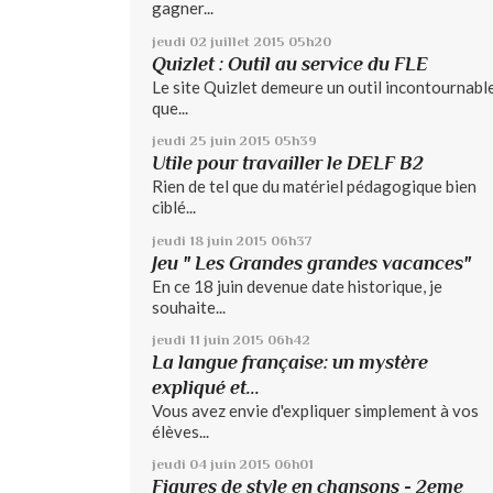
gagner...
jeudi 02
juillet 2015
05h20
Quizlet : Outil au service du FLE
Le site Quizlet demeure un outil incontournable
que...
jeudi 25
juin 2015
05h39
Utile pour travailler le DELF B2
Rien de tel que du matériel pédagogique bien
ciblé...
jeudi 18
juin 2015
06h37
Jeu " Les Grandes grandes vacances"
En ce 18 juin devenue date historique, je
souhaite...
jeudi 11
juin 2015
06h42
La langue française: un mystère
expliqué et...
Vous avez envie d'expliquer simplement à vos
élèves...
jeudi 04
juin 2015
06h01
Figures de style en chansons - 2eme