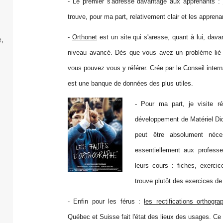
- Le premier s'adresse davantage aux apprenants :
trouve, pour ma part, relativement clair et les apprena
-
Orthonet
est un site qui s'aresse, quant à lui, da
,
niveau avancé. Dès que vous avez un problème lié a
vous pouvez vous y référer. Crée par le Conseil interna
est une banque de données des plus utiles.
- Pour ma part, je visite r
développement de Matériel Did
peut être absolument néces
essentiellement aux professe
leurs cours : fiches, exerci
trouve plutôt des exercices de
- Enfin pour les férus :
les rectifications orthogra
Québec et Suisse fait l'état des lieux des usages. Ce