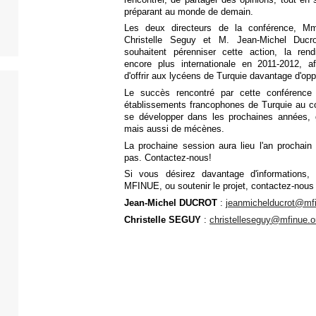
préparant au monde de demain.
Les deux directeurs de la conférence, M
Christelle Seguy et M. Jean-Michel Ducro
souhaitent pérenniser cette action, la rend
encore plus internationale en 2011-2012, af
d'offrir aux lycéens de Turquie davantage d'opp
Le succès rencontré par cette conférenc
établissements francophones de Turquie au coeu
se développer dans les prochaines années, g
mais aussi de mécènes.
La prochaine session aura lieu l'an prochain 
pas. Contactez-nous!
Si vous désirez davantage d'informations,
MFINUE, ou soutenir le projet, contactez-nous 
Jean-Michel DUCROT
:
jeanmichelducrot@mfi
Christelle SEGUY
:
christelleseguy@mfinue.o
Et voici la
vidéo
de clôture de la conférence, qui 
lors de cette aventure Onusienne