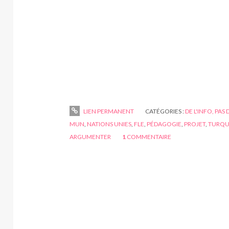
LIEN PERMANENT
CATÉGORIES :
DE L'INFO, PAS 
MUN
,
NATIONS UNIES
,
FLE
,
PÉDAGOGIE
,
PROJET
,
TURQU
ARGUMENTER
1
COMMENTAIRE