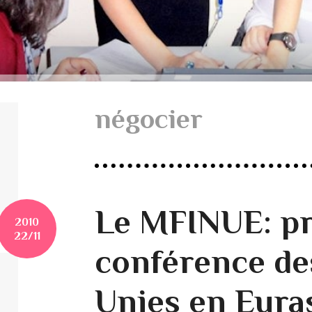
négocier
Le MFINUE: p
2010
22/11
conférence de
Unies en Euras