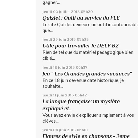
gagner...
jeudi 02
juillet 2015
05h20
Quizlet : Outil au service du FLE
Le site Quizlet demeure un outil incontournable
que...
jeudi 25
juin 2015
05h39
Utile pour travailler le DELF B2
Rien de tel que du matériel pédagogique bien
ciblé...
jeudi 18
juin 2015
06h37
Jeu " Les Grandes grandes vacances"
En ce 18 juin devenue date historique, je
souhaite...
jeudi 11
juin 2015
06h42
La langue française: un mystère
expliqué et...
Vous avez envie d'expliquer simplement à vos
élèves...
jeudi 04
juin 2015
06h01
Figures de style en chansons - 2eme