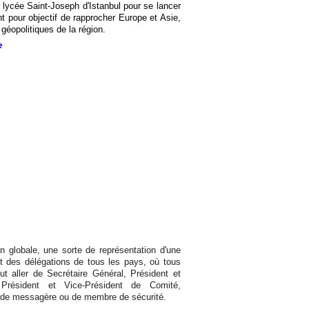
lycée Saint-Joseph d'Istanbul pour se lancer
t pour objectif de rapprocher Europe et Asie,
géopolitiques de la région.
e
tion globale, une sorte de représentation d'une
nt des délégations de tous les pays, où tous
eut aller de Secrétaire Général, Président et
 Président et Vice-Président de Comité,
i de messagère ou de membre de sécurité.