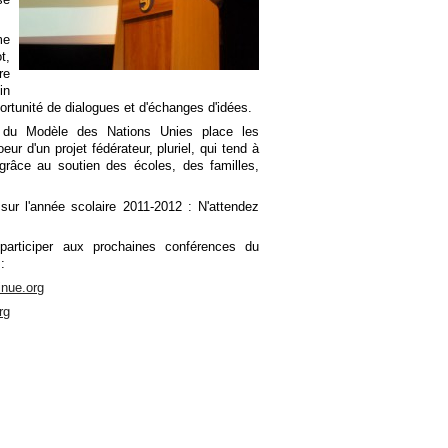
me
t,
re
in
ortunité de dialogues et d'échanges d'idées.
e du Modèle des Nations Unies place les
r d'un projet fédérateur, pluriel, qui tend à
râce au soutien des écoles, des familles,
sur l'année scolaire 2011-2012 : N'attendez
 participer aux prochaines conférences du
:
nue.org
rg
illustre parfaitement le plaisir qu'ils ont pris