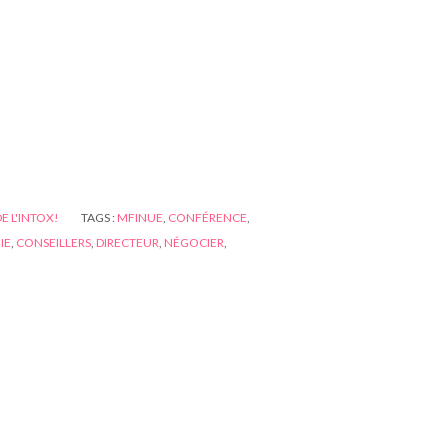
DE L'INTOX!
TAGS :
MFINUE
,
CONFÉRENCE
,
IE
,
CONSEILLERS
,
DIRECTEUR
,
NÉGOCIER
,