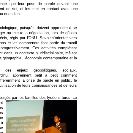
ience que leur prise de parole devant une
nt de soi, et les met en contact avec une
au quotidien.
hodologique, puisqu'ils doivent apprendre à se
er au mieux la négociation, lors de débats
cis, régis par l'ONU. Savoir s'orienter vers
ions et les comprendre font partie du travail
progressivement. Ces activités complètent
nt dans un contexte pluridisciplinaire, mêlant
la géographie, l'économie contemporaine et la
 des enjeux géopolitiques, sociaux,
d'hui, apprennent petit à petit comment
fféremment la prise de parole en public, le
l'utilisation de leurs connaissances et de leurs
bergés par les familles des lycéens turcs, ce
nt
es
es
ne
 à
se
se