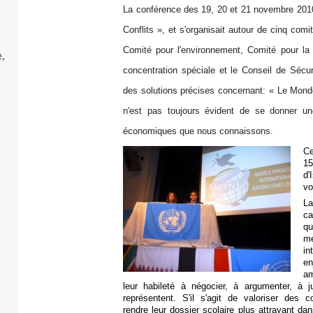
La conférence des 19, 20 et 21 novembre 201
Conflits », et s'organisait autour de cinq com
Comité pour l'environnement, Comité pour l
,
concentration spéciale et le Conseil de Sécur
des solutions précises concernant: « Le Monde 
n'est pas toujours évident de se donner 
économiques que nous connaissons.
Ce
15
d'
vo
La
ca
qu
m
in
e
am
leur habileté à négocier, à argumenter, à ju
représentent. S'il s'agit de valoriser des
rendre leur dossier scolaire plus attrayant dan