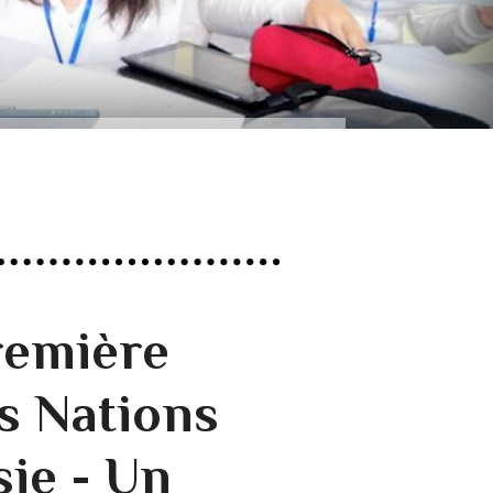
remière
s Nations
ie - Un