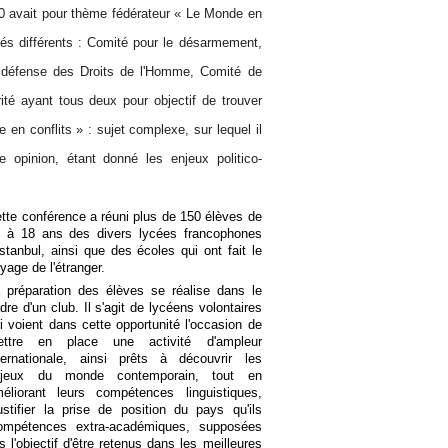
0 avait pour thème fédérateur « Le Monde en
ités différents : Comité pour le désarmement,
a défense des Droits de l'Homme, Comité de
ité ayant tous deux pour objectif de trouver
en conflits » : sujet complexe, sur lequel il
une
opinion
, étant donné les enjeux politico-
tte conférence a réuni plus de 150 élèves de
 à 18 ans des divers lycées francophones
Istanbul, ainsi que des écoles qui ont fait le
yage de l'étranger.
 préparation des élèves se réalise dans le
dre d'un club. Il s'agit de lycéens volontaires
i voient dans cette opportunité l'occasion de
ettre en place une activité d'ampleur
ternationale, ainsi prêts à découvrir les
njeux du monde contemporain, tout en
éliorant leurs compétences linguistiques,
stifier la prise de position du pays qu'ils
 compétences extra-académiques, supposées
s l'objectif d'être retenus dans les meilleures