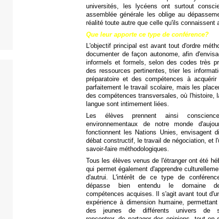
universités, les lycéens ont surtout consc
assemblée générale les oblige au dépasseme
réalité toute autre que celle qu'ils connaissent 
Que leur apporte ce type de conférence?
L'objectif principal est avant tout d'ordre mét
documenter de façon autonome, afin d'envisag
informels et formels, selon des codes très pré
des ressources pertinentes, trier les informat
préparatoire et des compétences à acquérir 
parfaitement le travail scolaire, mais les place
des compétences transversales, où l'histoire, 
langue sont intimement liées.
Les élèves prennent ainsi conscience
environnementaux de notre monde d'aujour
fonctionnent les Nations Unies, envisagent di
débat constructif, le travail de négociation, et 
savoir-faire méthodologiques.
Tous les élèves venus de l'étranger ont été hé
qui permet également d'apprendre culturelleme
d'autrui. L'intérêt de ce type de conférenc
dépasse bien entendu le domaine d
compétences acquises. Il s'agit avant tout d'u
expérience à dimension humaine, permettant
des jeunes de différents univers de 
rencontrer, de partager des opinions, tout en 