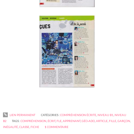
LIEN PERMANENT
CATÉGORIES :
COMPRÉHENSION ÉCRITE
,
NIVEAU B1
,
NIVEAU
B2
TAGS :
COMPRÉHENSION
,
ÉCRIT
,
FLE
,
APPRENANT
,
GÉO-ADO
,
ARTICLE
,
FILLE
,
GARÇON
,
INÉGALITÉ
,
CLASSE
,
FICHE
1
COMMENTAIRE