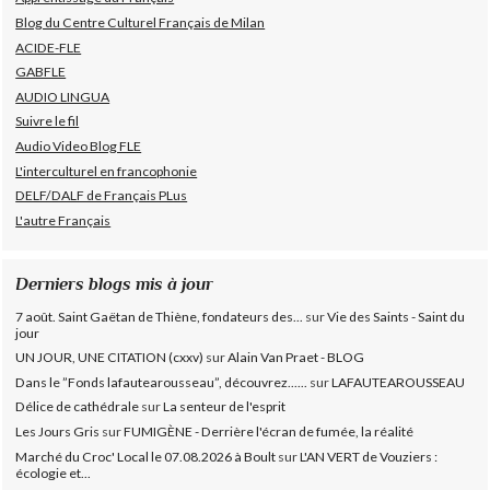
Blog du Centre Culturel Français de Milan
ACIDE-FLE
GABFLE
AUDIO LINGUA
Suivre le fil
Audio Video Blog FLE
L'interculturel en francophonie
DELF/DALF de Français PLus
L'autre Français
Derniers blogs mis à jour
7 août. Saint Gaëtan de Thiène, fondateurs des...
sur
Vie des Saints - Saint du
jour
UN JOUR, UNE CITATION (cxxv)
sur
Alain Van Praet - BLOG
Dans le ”Fonds lafautearousseau”, découvrez......
sur
LAFAUTEAROUSSEAU
Délice de cathédrale
sur
La senteur de l'esprit
Les Jours Gris
sur
FUMIGÈNE - Derrière l'écran de fumée, la réalité
Marché du Croc' Local le 07.08.2026 à Boult
sur
L'AN VERT de Vouziers :
écologie et...