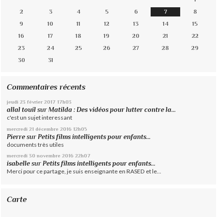
2
3
4
5
6
7
8
9
10
11
12
13
14
15
16
17
18
19
20
21
22
23
24
25
26
27
28
29
30
31
Commentaires récents
jeudi 23
février 2017
17h03
allal touil
sur
Matilda : Des vidéos pour lutter contre la...
c'est un sujet interessant
mercredi 21
décembre 2016
12h05
Pierre
sur
Petits films intelligents pour enfants...
documents très utiles
mercredi 30
novembre 2016
22h07
isabelle
sur
Petits films intelligents pour enfants...
Merci pour ce partage, je suis enseignante en RASED et le...
Carte