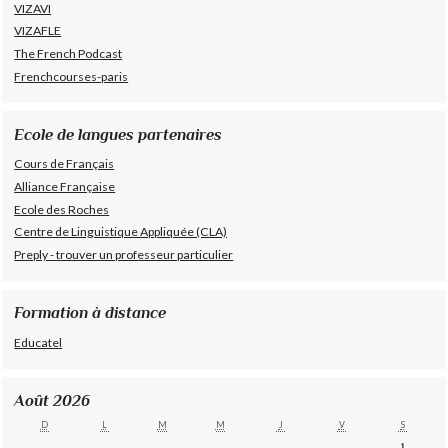
VIZAVI
VIZAFLE
The French Podcast
Frenchcourses-paris
Ecole de langues partenaires
Cours de Français
Alliance Française
Ecole des Roches
Centre de Linguistique Appliquée (CLA)
Preply - trouver un professeur particulier
Formation à distance
Educatel
Août 2026
D
L
M
M
J
V
S
1