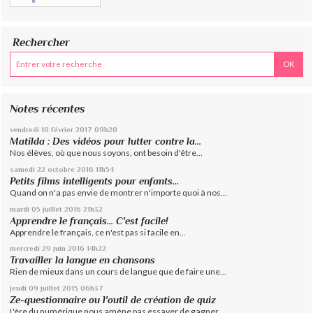
Rechercher
Notes récentes
vendredi 10
février 2017
09h20
Matilda : Des vidéos pour lutter contre la...
Nos élèves, où que nous soyons, ont besoin d'être...
samedi 22
octobre 2016
11h54
Petits films intelligents pour enfants...
Quand on n'a pas envie de montrer n'importe quoi à nos...
mardi 05
juillet 2016
21h32
Apprendre le français... C'est facile!
Apprendre le français, ce n'est pas si facile en...
mercredi 29
juin 2016
14h22
Travailler la langue en chansons
Rien de mieux dans un cours de langue que de faire une...
jeudi 09
juillet 2015
06h37
Ze-questionnaire ou l'outil de création de quiz
L'ère du numérique nous amène pas essayer de gagner...