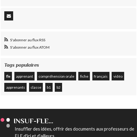
S'abonner au flux RSS
S'abonner au flux ATOM
Tags populaires
fle
apprenant
compréhension orale
fiche
français
vidéo
apprenants
classe
b1
b2
INSUF-FLE...
Insuffler des idées, offrir des documents aux professeurs de
FLE d'ici et d'ailleurs...