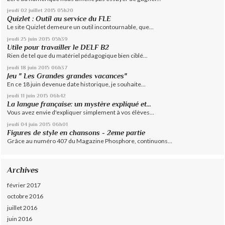
jeudi 02
juillet 2015
05h20
Quizlet : Outil au service du FLE
Le site Quizlet demeure un outil incontournable, que...
jeudi 25
juin 2015
05h39
Utile pour travailler le DELF B2
Rien de tel que du matériel pédagogique bien ciblé...
jeudi 18
juin 2015
06h37
Jeu " Les Grandes grandes vacances"
En ce 18 juin devenue date historique, je souhaite...
jeudi 11
juin 2015
06h42
La langue française: un mystère expliqué et...
Vous avez envie d'expliquer simplement à vos élèves...
jeudi 04
juin 2015
06h01
Figures de style en chansons - 2eme partie
Grâce au numéro 407 du Magazine Phosphore, continuons...
Archives
février 2017
octobre 2016
juillet 2016
juin 2016