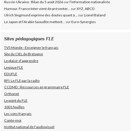
Russie-Ukraine : Bilan du 5 août 2026
sur
l'information nationaliste
Humour. France Inter vient de présenter...
sur
XYZ, ABCD
Ulrich Siegmund exprime des doutes quant à...
sur
Lionel Baland
Le Japon et l’Arabie Saoudite mettent...
sur
Euro-Synergies
Sites pédagogiques FLE
TV5 Monde - Enseigner le français
Site du CIEL de Bretagne
Le plaisir d'apprendre
Lexique FLE
EDUFLE
RFI: Le FLE par la radio
CCDMD : Ressources en grammaire FLE
Orthonet
Le point du FLE
1001 feuilles
Les sons français
Conte-moi
Institut national de l'audiovisuel