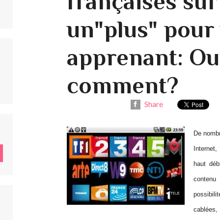
françaises sur
un"plus" pour
apprenant: Ou
comment?
Share
De nombr
Internet,
haut déb
contenu 
possibil
cablées,