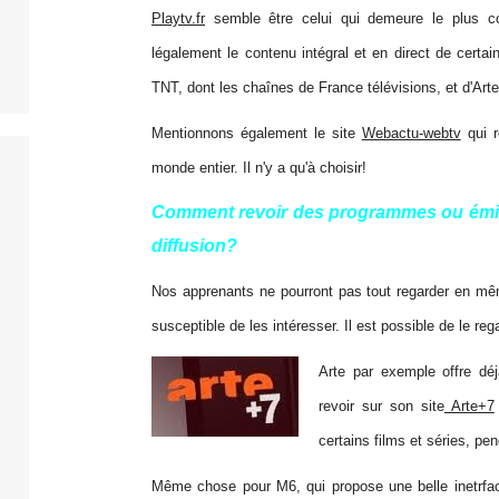
Playtv.fr
semble être celui qui demeure le plus com
légalement le contenu intégral et en direct de certa
TNT, dont les chaînes de France télévisions, et d'Arte
Mentionnons également le site
Webactu-webtv
qui r
monde entier. Il n'y a qu'à choisir!
Comment revoir des programmes ou émiss
diffusion?
Nos apprenants ne pourront pas tout regarder en m
susceptible de les intéresser. Il est possible de le reg
Arte par exemple offre déj
revoir sur son site
Arte+7
certains films et séries, pen
Même chose pour M6, qui propose une belle inetrface