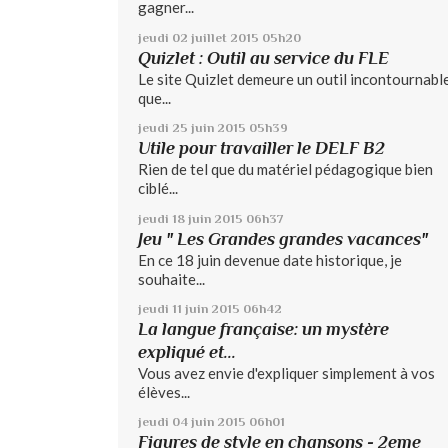
gagner...
jeudi 02
juillet 2015
05h20
Quizlet : Outil au service du FLE
Le site Quizlet demeure un outil incontournable
que...
jeudi 25
juin 2015
05h39
Utile pour travailler le DELF B2
Rien de tel que du matériel pédagogique bien
ciblé...
jeudi 18
juin 2015
06h37
Jeu " Les Grandes grandes vacances"
En ce 18 juin devenue date historique, je
souhaite...
jeudi 11
juin 2015
06h42
La langue française: un mystère
expliqué et...
Vous avez envie d'expliquer simplement à vos
élèves...
jeudi 04
juin 2015
06h01
Figures de style en chansons - 2eme