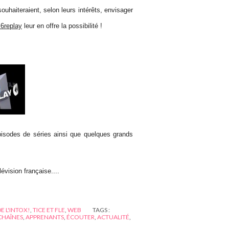
uhaiteraient, selon leurs intérêts, envisager
6replay
leur en offre la possibilité !
pisodes de séries ainsi que quelques grands
évision française....
DE L'INTOX!
,
TICE ET FLE
,
WEB
TAGS :
CHAÎNES
,
APPRENANTS
,
ÉCOUTER
,
ACTUALITÉ
,