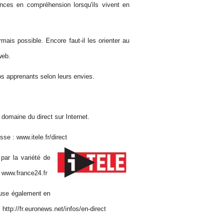
nces en compréhension lorsqu'ils vivent en
rmais possible. Encore faut-il les orienter au
web.
s apprenants selon leurs envies.
 domaine du direct sur Internet.
sse : www.itele.fr/direct
par la variété de
: www.france24.fr
fuse également en
: http://fr.euronews.net/infos/en-direct