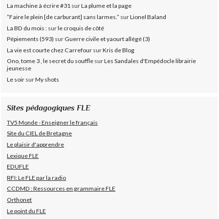
La machine à écrire #31
sur
La plume et la page
”Faire le plein [de carburant] sans larmes.”
sur
Lionel Baland
La BD du mois :
sur
le croquis de côté
Pépiements (593)
sur
Guerre civile et yaourt allégé (3)
La vie est courte chez Carrefour
sur
Kris de Blog
Ono, tome 3 , le secret du souffle
sur
Les Sandales d'Empédocle librairie
jeunesse
Le soir
sur
My shots
Sites pédagogiques FLE
TV5 Monde - Enseigner le français
Site du CIEL de Bretagne
Le plaisir d'apprendre
Lexique FLE
EDUFLE
RFI: Le FLE par la radio
CCDMD : Ressources en grammaire FLE
Orthonet
Le point du FLE