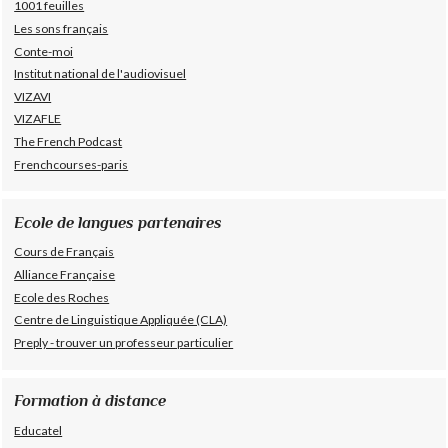
1001 feuilles
Les sons français
Conte-moi
Institut national de l'audiovisuel
VIZAVI
VIZAFLE
The French Podcast
Frenchcourses-paris
Ecole de langues partenaires
Cours de Français
Alliance Française
Ecole des Roches
Centre de Linguistique Appliquée (CLA)
Preply - trouver un professeur particulier
Formation à distance
Educatel