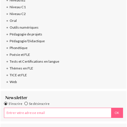
Niveau B2
Niveau C1
Niveau C2
Oral
Outils numériques
Pédagogie de projets
Pédagogie/Didactique
Phonétique
Poésie et FLE
Tests et Certifications en langue
Thèmes en FLE
TICE et FLE
Web
Newsletter
S'inscrire
Se désinscrire