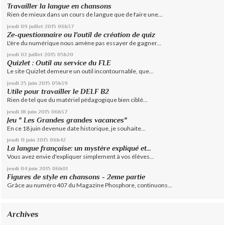
Travailler la langue en chansons
Rien de mieux dans un cours de langue que de faire une...
jeudi 09
juillet 2015
06h37
Ze-questionnaire ou l'outil de création de quiz
L'ère du numérique nous amène pas essayer de gagner...
jeudi 02
juillet 2015
05h20
Quizlet : Outil au service du FLE
Le site Quizlet demeure un outil incontournable, que...
jeudi 25
juin 2015
05h39
Utile pour travailler le DELF B2
Rien de tel que du matériel pédagogique bien ciblé...
jeudi 18
juin 2015
06h37
Jeu " Les Grandes grandes vacances"
En ce 18 juin devenue date historique, je souhaite...
jeudi 11
juin 2015
06h42
La langue française: un mystère expliqué et...
Vous avez envie d'expliquer simplement à vos élèves...
jeudi 04
juin 2015
06h01
Figures de style en chansons - 2eme partie
Grâce au numéro 407 du Magazine Phosphore, continuons...
Archives