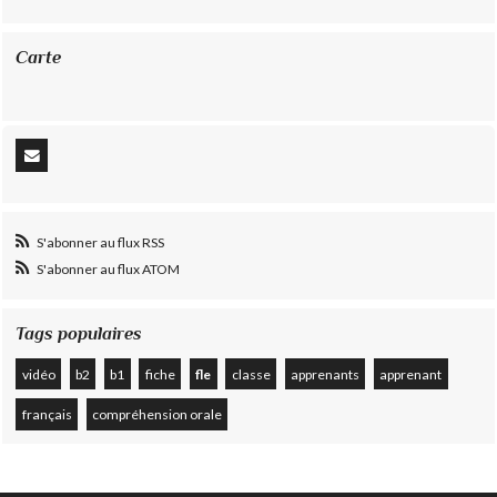
Carte
S'abonner au flux RSS
S'abonner au flux ATOM
Tags populaires
vidéo
b2
b1
fiche
fle
classe
apprenants
apprenant
français
compréhension orale