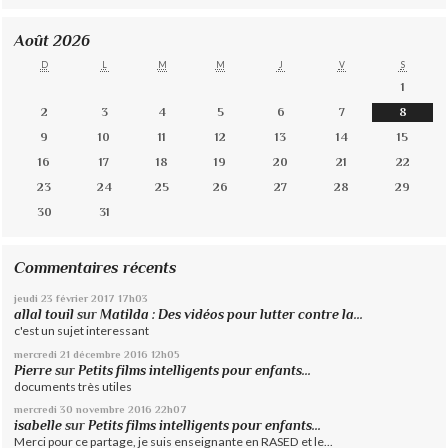
Août 2026
D
L
M
M
J
V
S
1
2
3
4
5
6
7
8
9
10
11
12
13
14
15
16
17
18
19
20
21
22
23
24
25
26
27
28
29
30
31
Commentaires récents
jeudi 23
février 2017
17h03
allal touil
sur
Matilda : Des vidéos pour lutter contre la...
c'est un sujet interessant
mercredi 21
décembre 2016
12h05
Pierre
sur
Petits films intelligents pour enfants...
documents très utiles
mercredi 30
novembre 2016
22h07
isabelle
sur
Petits films intelligents pour enfants...
Merci pour ce partage, je suis enseignante en RASED et le...