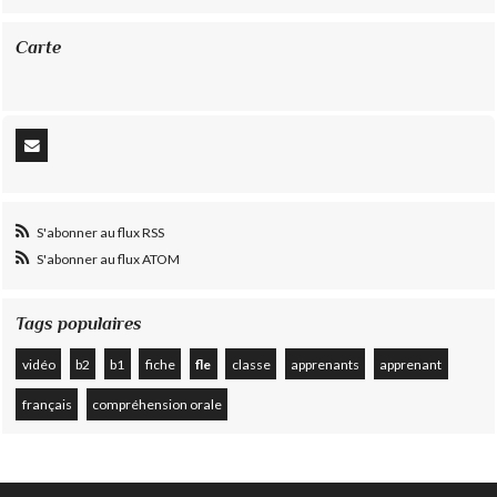
Carte
S'abonner au flux RSS
S'abonner au flux ATOM
Tags populaires
vidéo
b2
b1
fiche
fle
classe
apprenants
apprenant
français
compréhension orale