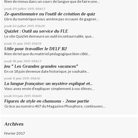
Rien de mieux dans un cours de langue que de faire une...
jeudi 09
juillet 2015
06h37
Ze-questionnaire ou l'outil de création de quiz
L'ère du numérique nous amène pas essayer de gagner...
jeudi 02
juillet 2015
05h20
Quizlet : Outil au service du FLE
Le site Quizlet demeure un outil incontournable, que...
jeudi 25
juin 2015
05h39
Utile pour travailler le DELF B2
Rien de tel que du matériel pédagogique bien ciblé...
jeudi 18
juin 2015
06h37
Jeu " Les Grandes grandes vacances"
En ce 18 juin devenue date historique, je souhaite...
jeudi 11
juin 2015
06h42
La langue française: un mystère expliqué et...
Vous avez envie d'expliquer simplement à vos élèves...
jeudi 04
juin 2015
06h01
Figures de style en chansons - 2eme partie
Grâce au numéro 407 du Magazine Phosphore, continuons...
Archives
février 2017