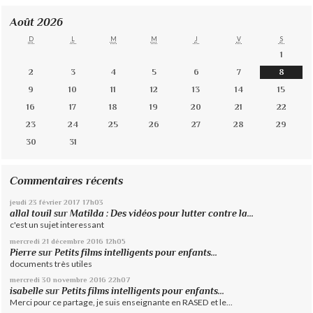
Août 2026
D
L
M
M
J
V
S
1
2
3
4
5
6
7
8
9
10
11
12
13
14
15
16
17
18
19
20
21
22
23
24
25
26
27
28
29
30
31
Commentaires récents
jeudi 23
février 2017
17h03
allal touil
sur
Matilda : Des vidéos pour lutter contre la...
c'est un sujet interessant
mercredi 21
décembre 2016
12h05
Pierre
sur
Petits films intelligents pour enfants...
documents très utiles
mercredi 30
novembre 2016
22h07
isabelle
sur
Petits films intelligents pour enfants...
Merci pour ce partage, je suis enseignante en RASED et le...