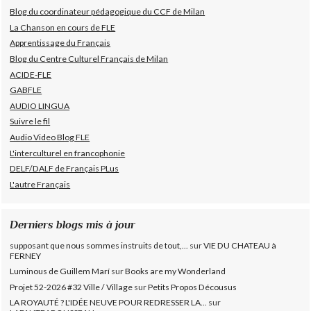
Blog du coordinateur pédagogique du CCF de Milan
La Chanson en cours de FLE
Apprentissage du Français
Blog du Centre Culturel Français de Milan
ACIDE-FLE
GABFLE
AUDIO LINGUA
Suivre le fil
Audio Video Blog FLE
L'interculturel en francophonie
DELF/DALF de Français PLus
L'autre Français
Derniers blogs mis à jour
supposant que nous sommes instruits de tout,...
sur
VIE DU CHATEAU à
FERNEY
Luminous de Guillem Marí
sur
Books are my Wonderland
Projet 52-2026 #32 Ville / Village
sur
Petits Propos Décousus
LA ROYAUTÉ ? L'IDÉE NEUVE POUR REDRESSER LA...
sur