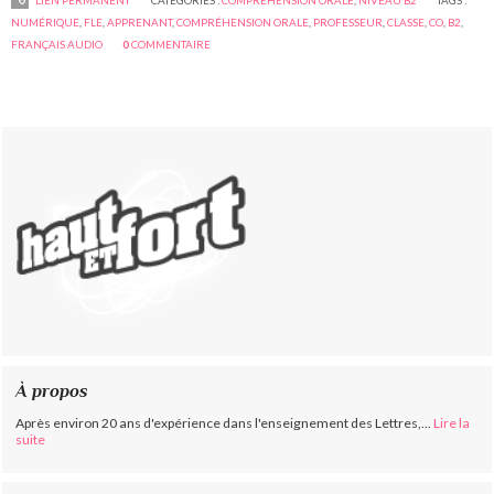
LIEN PERMANENT
CATÉGORIES :
COMPRÉHENSION ORALE
,
NIVEAU B2
TAGS :
NUMÉRIQUE
,
FLE
,
APPRENANT
,
COMPRÉHENSION ORALE
,
PROFESSEUR
,
CLASSE
,
CO
,
B2
,
FRANÇAIS AUDIO
0
COMMENTAIRE
À propos
Après environ 20 ans d'expérience dans l'enseignement des Lettres,...
Lire la
suite