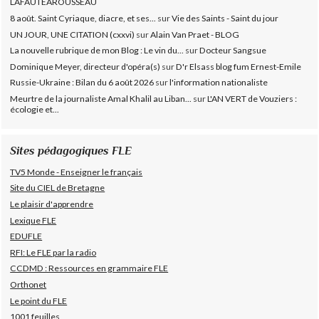
LAFAUTEAROUSSEAU
8 août. Saint Cyriaque, diacre, et ses...
sur
Vie des Saints - Saint du jour
UN JOUR, UNE CITATION (cxxvi)
sur
Alain Van Praet - BLOG
La nouvelle rubrique de mon Blog : Le vin du...
sur
Docteur Sangsue
Dominique Meyer, directeur d'opéra(s)
sur
D'r Elsass blog fum Ernest-Emile
Russie-Ukraine : Bilan du 6 août 2026
sur
l'information nationaliste
Meurtre de la journaliste Amal Khalil au Liban...
sur
L'AN VERT de Vouziers :
écologie et...
Sites pédagogiques FLE
TV5 Monde - Enseigner le français
Site du CIEL de Bretagne
Le plaisir d'apprendre
Lexique FLE
EDUFLE
RFI: Le FLE par la radio
CCDMD : Ressources en grammaire FLE
Orthonet
Le point du FLE
1001 feuilles