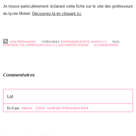
Je trouve particulièrement éclairant cette fiche sur le site des professeurs
du lycée Moitel:
Découvrez-la en cliquant ici
LIEN PERMANENT
CATÉGORIES :
EXPRESSION ÉCRITE
,
NIVEAU C1
TAGS :
SYNTHÈSE
,
FLE
,
APPRENANT
,
DALF
,
C1
,
DOCUMENTS
,
ÉCRIRE
1
COMMENTAIRE
Commentaires
Lol
Écrit par :
Monny
11h56
-
vendredi 19
décembre 2014