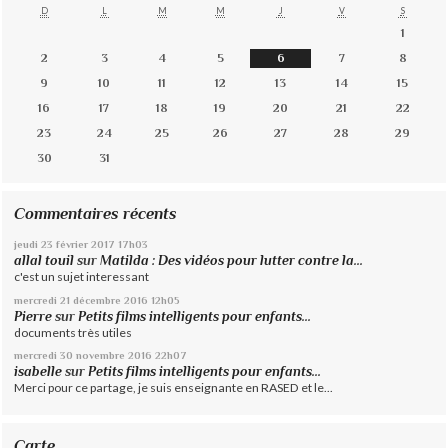
D
L
M
M
J
V
S
1
2
3
4
5
6
7
8
9
10
11
12
13
14
15
16
17
18
19
20
21
22
23
24
25
26
27
28
29
30
31
Commentaires récents
jeudi 23
février 2017
17h03
allal touil
sur
Matilda : Des vidéos pour lutter contre la...
c'est un sujet interessant
mercredi 21
décembre 2016
12h05
Pierre
sur
Petits films intelligents pour enfants...
documents très utiles
mercredi 30
novembre 2016
22h07
isabelle
sur
Petits films intelligents pour enfants...
Merci pour ce partage, je suis enseignante en RASED et le...
Carte