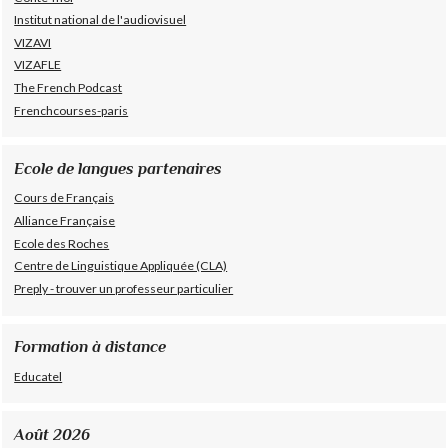
Institut national de l'audiovisuel
VIZAVI
VIZAFLE
The French Podcast
Frenchcourses-paris
Ecole de langues partenaires
Cours de Français
Alliance Française
Ecole des Roches
Centre de Linguistique Appliquée (CLA)
Preply - trouver un professeur particulier
Formation à distance
Educatel
Août 2026