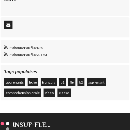
S'abonner au flux RSS
S'abonner au flux ATOM
Tags populaires
apprenants
fiche
français
b1
fle
b2
apprenant
compréhension orale
vidéo
classe
INSUF-FLE...