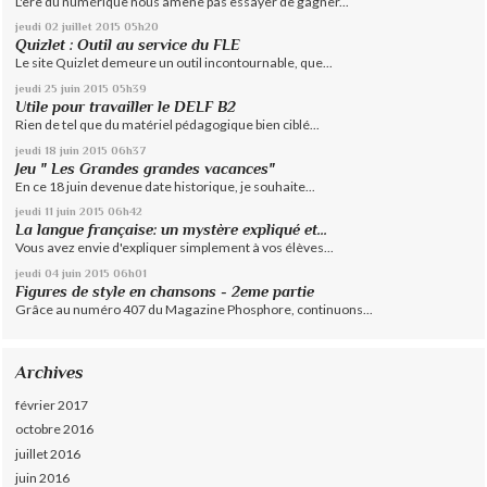
L'ère du numérique nous amène pas essayer de gagner...
jeudi 02
juillet 2015
05h20
Quizlet : Outil au service du FLE
Le site Quizlet demeure un outil incontournable, que...
jeudi 25
juin 2015
05h39
Utile pour travailler le DELF B2
Rien de tel que du matériel pédagogique bien ciblé...
jeudi 18
juin 2015
06h37
Jeu " Les Grandes grandes vacances"
En ce 18 juin devenue date historique, je souhaite...
jeudi 11
juin 2015
06h42
La langue française: un mystère expliqué et...
Vous avez envie d'expliquer simplement à vos élèves...
jeudi 04
juin 2015
06h01
Figures de style en chansons - 2eme partie
Grâce au numéro 407 du Magazine Phosphore, continuons...
Archives
février 2017
octobre 2016
juillet 2016
juin 2016