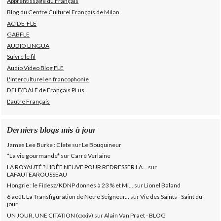
Apprentissage du Français
Blog du Centre Culturel Français de Milan
ACIDE-FLE
GABFLE
AUDIO LINGUA
Suivre le fil
Audio Video Blog FLE
L'interculturel en francophonie
DELF/DALF de Français PLus
L'autre Français
Derniers blogs mis à jour
James Lee Burke : Clete
sur
Le Bouquineur
*La vie gourmande*
sur
Carré Verlaine
LA ROYAUTÉ ? L'IDÉE NEUVE POUR REDRESSER LA...
sur
LAFAUTEAROUSSEAU
Hongrie : le Fidesz/KDNP donnés à 23 % et Mi...
sur
Lionel Baland
6 août. La Transfiguration de Notre Seigneur...
sur
Vie des Saints - Saint du
jour
UN JOUR, UNE CITATION (cxxiv)
sur
Alain Van Praet - BLOG