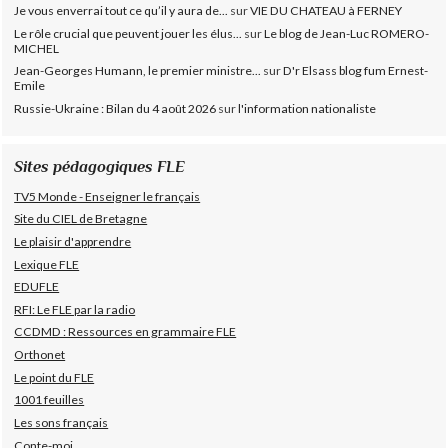
Je vous enverrai tout ce qu’il y aura de...
sur
VIE DU CHATEAU à FERNEY
Le rôle crucial que peuvent jouer les élus...
sur
Le blog de Jean-Luc ROMERO-
MICHEL
Jean-Georges Humann, le premier ministre...
sur
D'r Elsass blog fum Ernest-
Emile
Russie-Ukraine : Bilan du 4 août 2026
sur
l'information nationaliste
Sites pédagogiques FLE
TV5 Monde - Enseigner le français
Site du CIEL de Bretagne
Le plaisir d'apprendre
Lexique FLE
EDUFLE
RFI: Le FLE par la radio
CCDMD : Ressources en grammaire FLE
Orthonet
Le point du FLE
1001 feuilles
Les sons français
Conte-moi