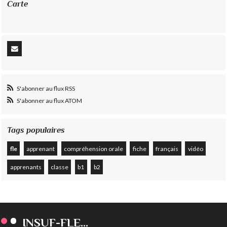
Carte
S'abonner au flux RSS
S'abonner au flux ATOM
Tags populaires
fle
apprenant
compréhension orale
fiche
français
vidéo
apprenants
classe
b1
b2
INSUF-FLE...