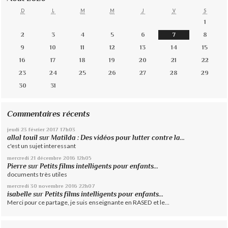
D
L
M
M
J
V
S
1
2
3
4
5
6
7
8
9
10
11
12
13
14
15
16
17
18
19
20
21
22
23
24
25
26
27
28
29
30
31
Commentaires récents
jeudi 23
février 2017
17h03
allal touil
sur
Matilda : Des vidéos pour lutter contre la...
c'est un sujet interessant
mercredi 21
décembre 2016
12h05
Pierre
sur
Petits films intelligents pour enfants...
documents très utiles
mercredi 30
novembre 2016
22h07
isabelle
sur
Petits films intelligents pour enfants...
Merci pour ce partage, je suis enseignante en RASED et le...