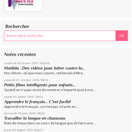
Rechercher
Notes récentes
vendredi 10
février 2017
09h20
Matilda : Des vidéos pour lutter contre la...
Nos élèves, où que nous soyons, ont besoin d'être...
samedi 22
octobre 2016
11h54
Petits films intelligents pour enfants...
Quand on n'a pas envie de montrer n'importe quoi à nos...
mardi 05
juillet 2016
21h32
Apprendre le français... C'est facile!
Apprendre le français, ce n'est pas si facile en...
mercredi 29
juin 2016
14h22
Travailler la langue en chansons
Rien de mieux dans un cours de langue que de faire une...
jeudi 09
juillet 2015
06h37