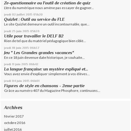
Ze-questionnaire ou l'outil de création de quiz
L'ère du numérique nous amène pas essayer de gagner...
jeudi 02
juillet 2015
05h20
Quizlet : Outil au service du FLE
Le site Quizlet demeure un outil incontournable, que...
jeudi 25
juin 2015
05h39
Utile pour travailler le DELF B2
Rien de tel que du matériel pédagogique bien ciblé...
jeudi 18
juin 2015
06h37
Jeu " Les Grandes grandes vacances"
En ce 18 juin devenue date historique, je souhaite...
jeudi 11
juin 2015
06h42
La langue française: un mystère expliqué et...
Vous avez envie d'expliquer simplement à vos élèves...
jeudi 04
juin 2015
06h01
Figures de style en chansons - 2eme partie
Grâce au numéro 407 du Magazine Phosphore, continuons...
Archives
février 2017
octobre 2016
juillet 2016