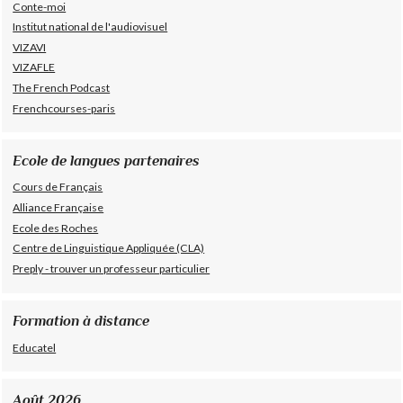
Conte-moi
Institut national de l'audiovisuel
VIZAVI
VIZAFLE
The French Podcast
Frenchcourses-paris
Ecole de langues partenaires
Cours de Français
Alliance Française
Ecole des Roches
Centre de Linguistique Appliquée (CLA)
Preply - trouver un professeur particulier
Formation à distance
Educatel
Août 2026