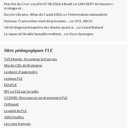
Marché du Croc' Local le 07.08.2026 à Boult
sur
L'AN VERT de Vouziers :
écologie et...
Russie-Ukraine : Bilan du 5 août 2026
sur
l'information nationaliste
Humour. France Inter vient de présenter...
sur
XYZ, ABCD
Ulrich Siegmund exprime des doutes quant à...
sur
Lionel Baland
Le Japon et l’Arabie Saoudite mettent...
sur
Euro-Synergies
Sites pédagogiques FLE
TV5 Monde - Enseigner le français
Site du CIEL de Bretagne
Le plaisir d'apprendre
Lexique FLE
EDUFLE
RFI: Le FLE par la radio
CCDMD : Ressources en grammaire FLE
Orthonet
Le point du FLE
1001 feuilles
Les sons français