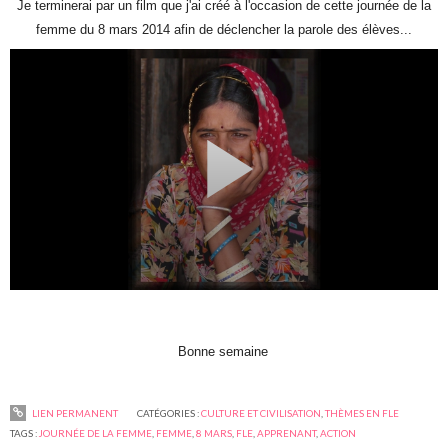
Je terminerai par un film que j'ai créé à l'occasion de cette journée de la
femme du 8 mars 2014 afin de déclencher la parole des élèves...
Bonne semaine
LIEN PERMANENT
CATÉGORIES :
CULTURE ET CIVILISATION
,
THÈMES EN FLE
TAGS :
JOURNÉE DE LA FEMME
,
FEMME
,
8 MARS
,
FLE
,
APPRENANT
,
ACTION