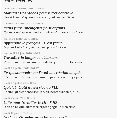
Notes récentes
vendredi 10
février 2017
09h20
Matilda : Des vidéos pour lutter contre la...
Nos élèves, où que nous soyons, ont besoin d'être...
samedi 22
octobre 2016
11h54
Petits films intelligents pour enfants...
Quand on n'a pas envie de montrer n'importe quoi à nos...
mardi 05
juillet 2016
21h32
Apprendre le français... C'est facile!
Apprendre le français, ce n'est pas si facile en...
mercredi 29
juin 2016
14h22
Travailler la langue en chansons
Rien de mieux dans un cours de langue que de faire une...
jeudi 09
juillet 2015
06h37
Ze-questionnaire ou l'outil de création de quiz
L'ère du numérique nous amène pas essayer de gagner...
jeudi 02
juillet 2015
05h20
Quizlet : Outil au service du FLE
Le site Quizlet demeure un outil incontournable, que...
jeudi 25
juin 2015
05h39
Utile pour travailler le DELF B2
Rien de tel que du matériel pédagogique bien ciblé...
jeudi 18
juin 2015
06h37
Jeu " Les Grandes grandes vacances"