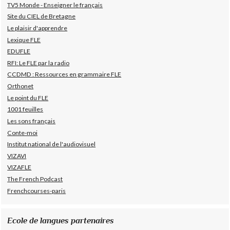
TV5 Monde - Enseigner le français
Site du CIEL de Bretagne
Le plaisir d'apprendre
Lexique FLE
EDUFLE
RFI: Le FLE par la radio
CCDMD : Ressources en grammaire FLE
Orthonet
Le point du FLE
1001 feuilles
Les sons français
Conte-moi
Institut national de l'audiovisuel
VIZAVI
VIZAFLE
The French Podcast
Frenchcourses-paris
Ecole de langues partenaires