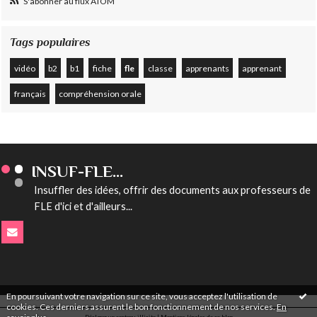
S'abonner au flux ATOM
Tags populaires
vidéo
b2
b1
fiche
fle
classe
apprenants
apprenant
français
compréhension orale
INSUF-FLE...
Insuffler des idées, offrir des documents aux professeurs de
FLE d'ici et d'ailleurs...
En poursuivant votre navigation sur ce site, vous acceptez l'utilisation de
cookies. Ces derniers assurent le bon fonctionnement de nos services.
En
Déclarer un contenu illicite
|
Mentions légales de ce blog