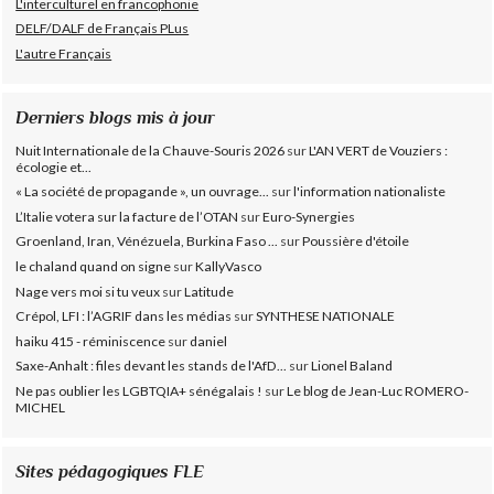
L'interculturel en francophonie
DELF/DALF de Français PLus
L'autre Français
Derniers blogs mis à jour
Nuit Internationale de la Chauve-Souris 2026
sur
L'AN VERT de Vouziers :
écologie et...
« La société de propagande », un ouvrage...
sur
l'information nationaliste
L’Italie votera sur la facture de l’OTAN
sur
Euro-Synergies
Groenland, Iran, Vénézuela, Burkina Faso ...
sur
Poussière d'étoile
le chaland quand on signe
sur
KallyVasco
Nage vers moi si tu veux
sur
Latitude
Crépol, LFI : l’AGRIF dans les médias
sur
SYNTHESE NATIONALE
haiku 415 - réminiscence
sur
daniel
Saxe-Anhalt : files devant les stands de l'AfD...
sur
Lionel Baland
Ne pas oublier les LGBTQIA+ sénégalais !
sur
Le blog de Jean-Luc ROMERO-
MICHEL
Sites pédagogiques FLE