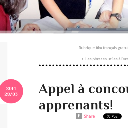
Rubrique film français gratuit
Les phrases utiles à l'or
Appel à conco
2014
28/03
apprenants!
Share