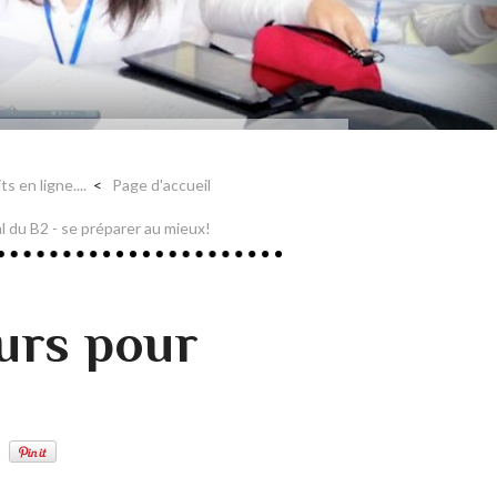
s en ligne....
Page d'accueil
al du B2 - se préparer au mieux!
urs pour