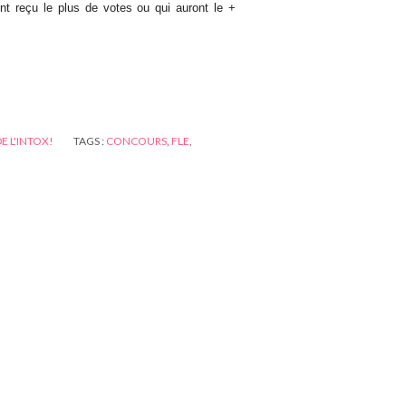
t reçu le plus de votes ou qui auront le +
DE L'INTOX!
TAGS :
CONCOURS
,
FLE
,