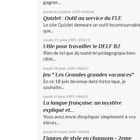
gagner...
jeudi 02
juillet 2015
05h20
Quizlet : Outil au service du FLE
Le site Quizlet demeure un outil incontournable
que...
jeudi 25
juin 2015
05h39
Utile pour travailler le DELF B2
Rien de tel que du matériel pédagogique bien
ciblé...
jeudi 18
juin 2015
06h37
Jeu " Les Grandes grandes vacances"
En ce 18 juin devenue date historique, je
souhaite...
jeudi 11
juin 2015
06h42
La langue française: un mystère
expliqué et...
Vous avez envie d'expliquer simplement à vos
élèves...
jeudi 04
juin 2015
06h01
Figures de style en chansons - 2eme