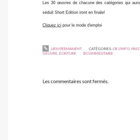
Les 30 œuvres de chacune des catégories qui auron
séduit Short Edition iront en finale!
Cliquez ici
pour le mode d'emploi
LIEN PERMANENT
CATÉGORIES :
DE L'INFO, PAS 
OEUVRE
,
ÉCRITURE
0
COMMENTAIRE
Les commentaires sont fermés.