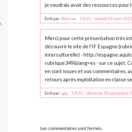
je voudrais avoir des ressources pour l
Écrit par :
Berocan
11h21
-
samedi 03
mars 201
,
Merci pour cette présentation très int
découvrir le site de l'IF Espagne (ru
interculturelle) - http://espagne.aquit
rubrique349&lang=es - sur ce sujet. Ce
en sont issues et vos commentaires, av
retours après exploitation en classe s
Écrit par :
alix
17h55
-
dimanche 30
septembre 
Les commentaires sont fermés.