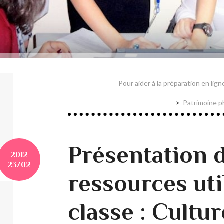
Pour aider à la préparation en lig
Patrimoine p
Présentation 
2012
23/02
ressources uti
classe : Cultur