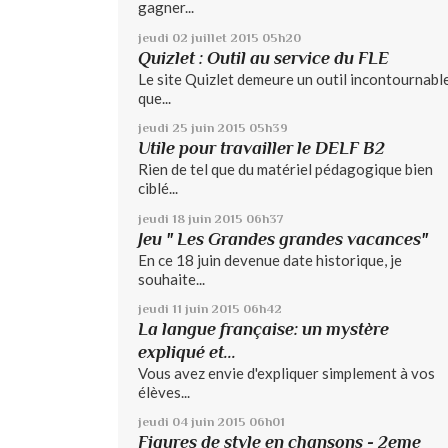
gagner...
jeudi 02
juillet 2015
05h20
Quizlet : Outil au service du FLE
Le site Quizlet demeure un outil incontournable
que...
jeudi 25
juin 2015
05h39
Utile pour travailler le DELF B2
Rien de tel que du matériel pédagogique bien
ciblé...
jeudi 18
juin 2015
06h37
Jeu " Les Grandes grandes vacances"
En ce 18 juin devenue date historique, je
souhaite...
jeudi 11
juin 2015
06h42
La langue française: un mystère
expliqué et...
Vous avez envie d'expliquer simplement à vos
élèves...
jeudi 04
juin 2015
06h01
Figures de style en chansons - 2eme